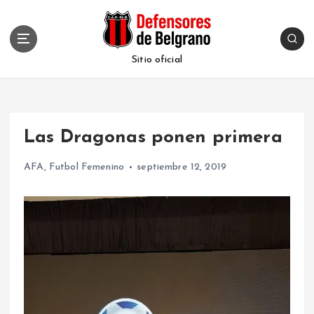
S
k
i
p
Sitio oficial
t
o
c
o
Las Dragonas ponen primera
n
t
AFA
,
Futbol Femenino
septiembre 12, 2019
e
n
t