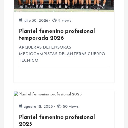
d
e
julio 30, 2026
9 views
e
Plantel femenino profesional
temporada 2026
n
ARQUERAS DEFENSORAS
MEDIOCAMPISTAS DELANTERAS CUERPO
t
TÉCNICO
r
a
d
agosto 12, 2025
50 views
a
Plantel femenino profesional
2025