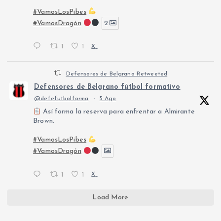
#VamosLosPibes
#VamosDragón
2
1
1
X
Defensores de Belgrano Retweeted
Defensores de Belgrano fútbol formativo
@defefutbolforma
·
5 Ago
Así forma la reserva para enfrentar a Almirante
Brown.
#VamosLosPibes
#VamosDragón
1
1
X
Load More