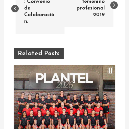
a
: Convenio
femenino
de
profesional
Colaboració
2019
v
n.
e
g
Related Posts
a
c
i
ó
n