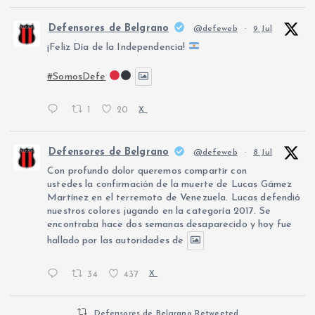
Defensores de Belgrano
@defeweb
·
9 Jul
¡Feliz Día de la Independencia!
#SomosDefe
1
20
X
Defensores de Belgrano
@defeweb
·
8 Jul
Con profundo dolor queremos compartir con
ustedes la confirmación de la muerte de Lucas Gámez
Martínez en el terremoto de Venezuela. Lucas defendió
nuestros colores jugando en la categoría 2017. Se
encontraba hace dos semanas desaparecido y hoy fue
hallado por las autoridades de
34
437
X
Defensores de Belgrano Retweeted