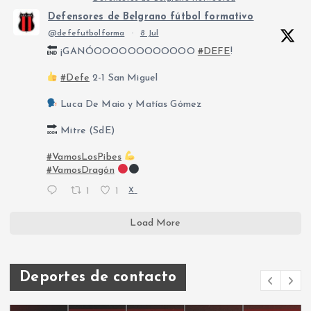
Defensores de Belgrano fútbol formativo
@defefutbolforma
·
8 Jul
¡GANÓOOOOOOOOOOOO
#DEFE
!
#Defe
2-1 San Miguel
Luca De Maio y Matías Gómez
Mitre (SdE)
#VamosLosPibes
#VamosDragón
1
1
X
Load More
Deportes de contacto