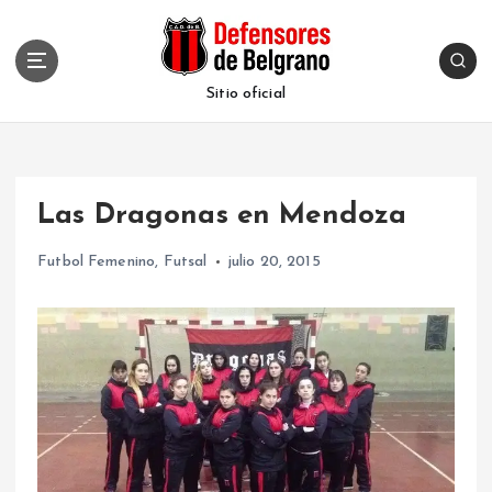
S
k
i
p
Sitio oficial
t
o
c
o
Las Dragonas en Mendoza
n
t
Futbol Femenino
,
Futsal
julio 20, 2015
e
n
t