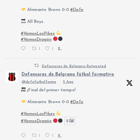
Almirante Brown 0-0
#Defe
All Boys.
#VamosLosPibes
#VamosDragón
1
1
X
Defensores de Belgrano Retweeted
Defensores de Belgrano fútbol formativo
@defefutbolforma
·
5 Ago
¡Final del primer tiempo!
Almirante Brown 0-0
#Defe
#VamosLosPibes
#VamosDragón
2
1
1
X