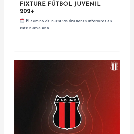
t
FIXTURE FÚTBOL JUVENIL
2024
r
El camino de nuestras divisiones inferiores en
a
este nuevo año.
d
a
s