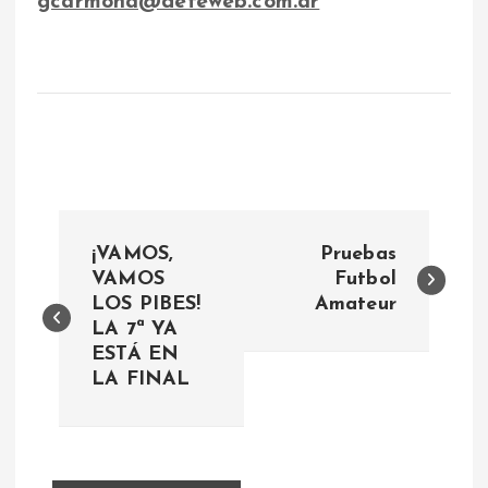
gcarmona@defeweb.com.ar
N
¡VAMOS,
Pruebas
a
VAMOS
Futbol
LOS PIBES!
Amateur
LA 7ª YA
v
ESTÁ EN
LA FINAL
e
g