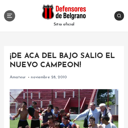
S
k
i
p
Sitio oficial
t
o
c
o
¡DE ACA DEL BAJO SALIO EL
n
t
NUEVO CAMPEON!
e
n
Amateur
noviembre 28, 2010
t