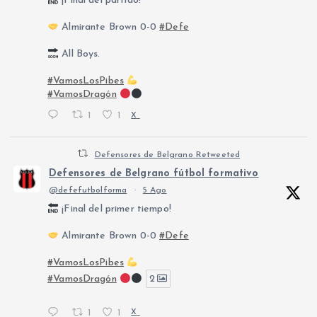
¡Final del partido!
Almirante Brown 0-0
#Defe
All Boys.
#VamosLosPibes
#VamosDragón
1
1
X
Defensores de Belgrano Retweeted
Defensores de Belgrano fútbol formativo
@defefutbolforma
·
5 Ago
¡Final del primer tiempo!
Almirante Brown 0-0
#Defe
#VamosLosPibes
#VamosDragón
2
1
1
X