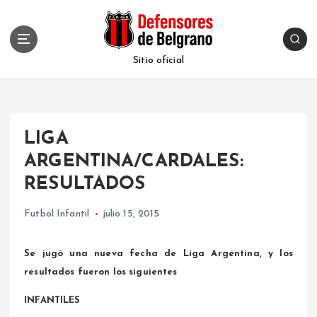
S
k
i
p
Sitio oficial
t
o
c
o
LIGA
n
t
ARGENTINA/CARDALES:
e
RESULTADOS
n
t
Futbol Infantil
julio 15, 2015
Se jugó una nueva fecha de Liga Argentina, y los
resultados fueron los siguientes
INFANTILES