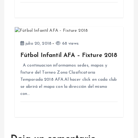
a
d
a
julio 20, 2018
68 views
Fútbol Infantil AFA – Fixture 2018
s
A continuacion informamos sedes, mapas y
fixture del Torneo Zona Clasificatoria
Temporada 2018 AFA.Al hacer click en cada club
se abrirá el mapa con la dirección del mismo
con…