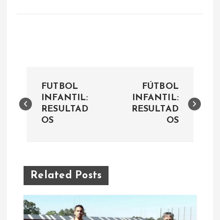
N
FUTBOL
FÚTBOL
a
INFANTIL:
INFANTIL:
RESULTAD
RESULTAD
OS
OS
v
e
g
Related Posts
a