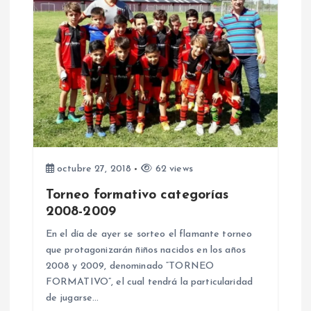
c
i
ó
n
d
e
octubre 27, 2018
62 views
Torneo formativo categorías
e
2008-2009
n
En el día de ayer se sorteo el flamante torneo
que protagonizarán ñiños nacidos en los años
2008 y 2009, denominado “TORNEO
t
FORMATIVO”, el cual tendrá la particularidad
de jugarse…
r