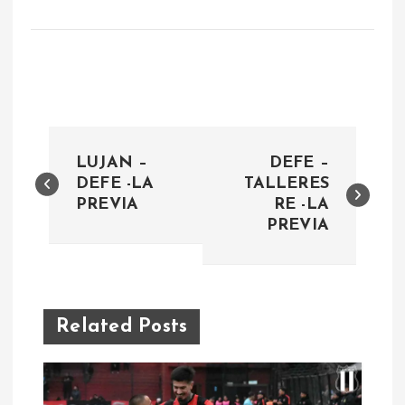
N
LUJAN –
DEFE –
a
DEFE -LA
TALLERES
PREVIA
RE -LA
PREVIA
v
e
g
Related Posts
a