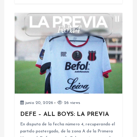
r
a
d
a
s
junio 20, 2026
26 views
DEFE – ALL BOYS: LA PREVIA
En disputa de la fecha número 4, recuperando el
partido postergado, de la zona A de la Primera