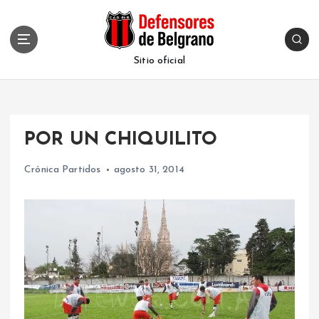
S
k
i
p
Sitio oficial
t
o
c
o
POR UN CHIQUILITO
n
t
Crónica Partidos
agosto 31, 2014
e
n
t