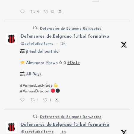
2
10
X
Defensores de Belgrano Retweeted
Defensores de Belgrano fútbol formativo
@defefutbolforma
·
15h
¡Final del partido!
Almirante Brown 0-0
#Defe
All Boys.
#VamosLosPibes
#VamosDragón
1
1
X
Defensores de Belgrano Retweeted
Defensores de Belgrano fútbol formativo
@defefutbolforma
·
16h