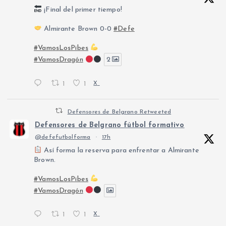
¡Final del primer tiempo!
Almirante Brown 0-0
#Defe
#VamosLosPibes
#VamosDragón
2
1
1
X
Defensores de Belgrano Retweeted
Defensores de Belgrano fútbol formativo
@defefutbolforma
·
17h
Así forma la reserva para enfrentar a Almirante
Brown.
#VamosLosPibes
#VamosDragón
1
1
X