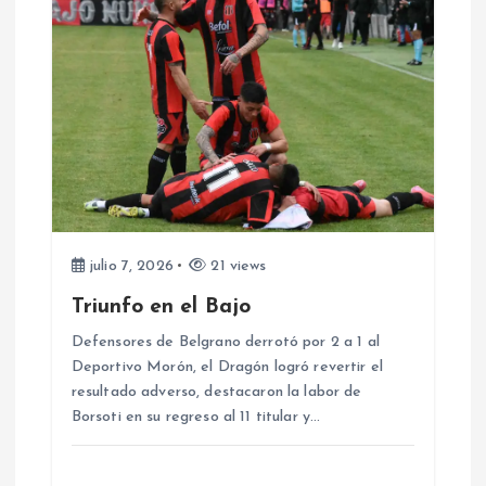
c
i
ó
n
d
e
julio 7, 2026
21 views
Triunfo en el Bajo
e
Defensores de Belgrano derrotó por 2 a 1 al
Deportivo Morón, el Dragón logró revertir el
n
resultado adverso, destacaron la labor de
Borsoti en su regreso al 11 titular y…
t