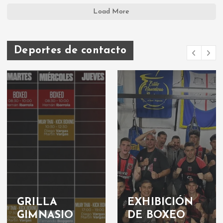
Load More
Deportes de contacto
ILLA
EXHIBICIÓN
Box
MNASIO
DE BOXEO
box