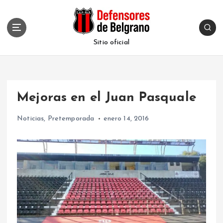
S
k
i
p
Sitio oficial
t
o
c
o
Mejoras en el Juan Pasquale
n
t
Noticias
,
Pretemporada
enero 14, 2016
e
n
t