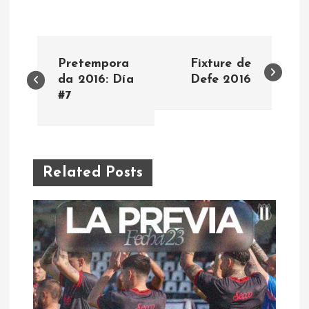
N
Pretempora
Fixture de
a
da 2016: Día
Defe 2016
#7
v
e
Related Posts
g
a
c
i