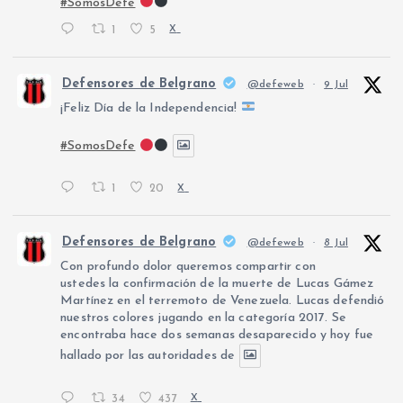
#SomosDefe
1
5
X
Defensores de Belgrano
@defeweb
·
9 Jul
¡Feliz Día de la Independencia!
#SomosDefe
1
20
X
Defensores de Belgrano
@defeweb
·
8 Jul
Con profundo dolor queremos compartir con
ustedes la confirmación de la muerte de Lucas Gámez
Martínez en el terremoto de Venezuela. Lucas defendió
nuestros colores jugando en la categoría 2017. Se
encontraba hace dos semanas desaparecido y hoy fue
hallado por las autoridades de
34
437
X