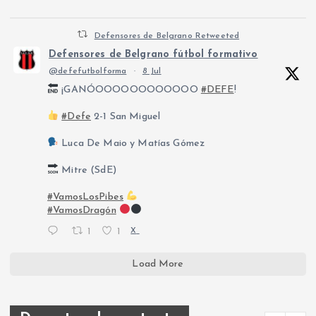
Defensores de Belgrano Retweeted
Defensores de Belgrano fútbol formativo
@defefutbolforma
·
8 Jul
¡GANÓOOOOOOOOOOOO
#DEFE
!
#Defe
2-1 San Miguel
Luca De Maio y Matías Gómez
Mitre (SdE)
#VamosLosPibes
#VamosDragón
1
1
X
Load More