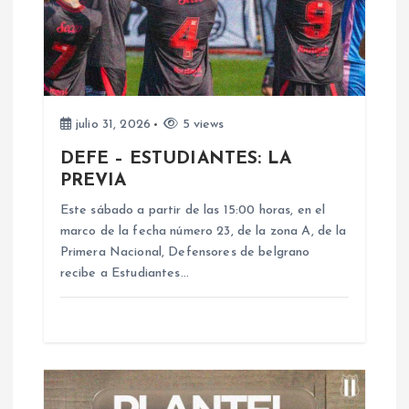
ó
n
d
julio 31, 2026
5 views
e
DEFE – ESTUDIANTES: LA
PREVIA
e
Este sábado a partir de las 15:00 horas, en el
n
marco de la fecha número 23, de la zona A, de la
Primera Nacional, Defensores de belgrano
recibe a Estudiantes…
t
r
a