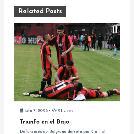
g
Related Posts
a
c
i
ó
n
d
e
julio 7, 2026
21 views
Triunfo en el Bajo
e
Defensores de Belgrano derrotó por 2 a 1 al