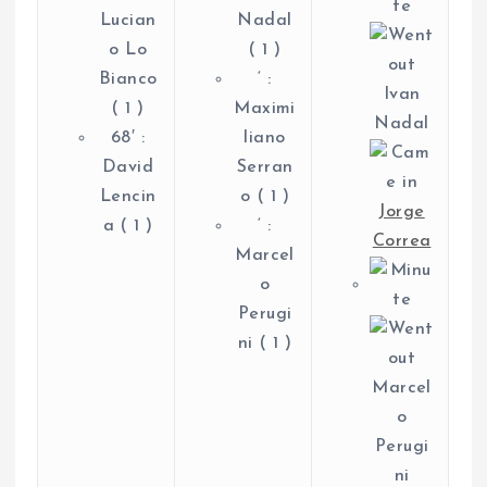
Lucian
Nadal
o Lo
( 1 )
Bianco
‘ :
Ivan
( 1 )
Maximi
Nadal
68′ :
liano
David
Serran
Lencin
o ( 1 )
Jorge
a ( 1 )
‘ :
Correa
Marcel
o
Perugi
ni ( 1 )
Marcel
o
Perugi
ni