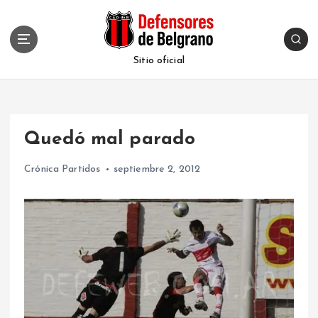
S
k
i
p
Sitio oficial
t
o
c
o
Quedó mal parado
n
t
Crónica Partidos
septiembre 2, 2012
e
n
t