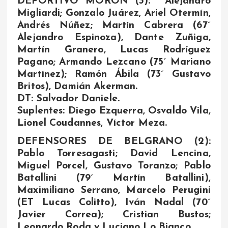
DEPORTIVO MORON (3): Alejandro
Migliardi; Gonzalo Juárez, Ariel Otermín,
Andrés Núñez; Martín Cabrera (67´
Alejandro Espinoza), Dante Zuñiga,
Martín Granero, Lucas Rodríguez
Pagano; Armando Lezcano (75´ Mariano
Martínez); Ramón Ábila (73´ Gustavo
Britos), Damián Akerman.
DT: Salvador Daniele.
Suplentes: Diego Ezquerra, Osvaldo Vila,
Lionel Coudannes, Víctor Meza.
DEFENSORES DE BELGRANO (2):
Pablo Torresagasti; David Lencina,
Miguel Porcel, Gustavo Toranzo; Pablo
Batallini (79´ Martín Batallini),
Maximiliano Serrano, Marcelo Perugini
(ET Lucas Colitto), Iván Nadal (70´
Javier Correa); Cristian Bustos;
Leonardo Roda y Luciano Lo Bianco.