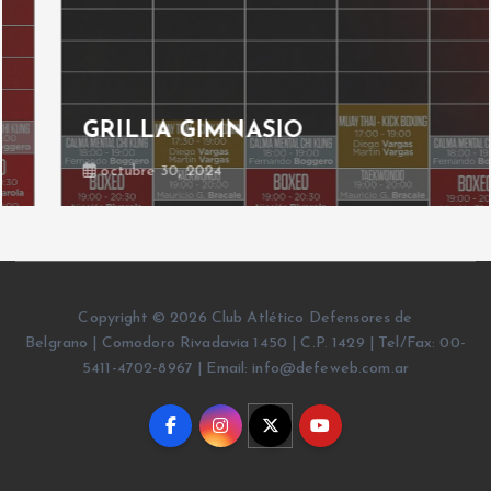
GRILLA GIMNASIO
octubre 30, 2024
Copyright © 2026 Club Atlético Defensores de
Belgrano | Comodoro Rivadavia 1450 | C.P. 1429 | Tel/Fax: 00-
5411-4702-8967 | Email: info@defeweb.com.ar