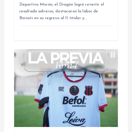
Deportivo Morón, el Dragón logró revertir el
n
resultado adverso, destacaron la labor de
Borsoti en su regreso al 11 titular y…
t
r
a
d
a
s