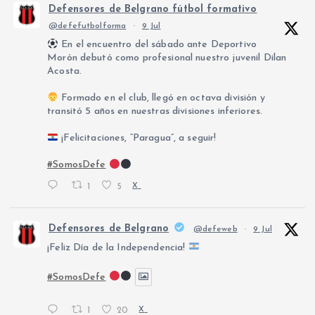
Defensores de Belgrano fútbol formativo
@defefutbolforma
·
9 Jul
En el encuentro del sábado ante Deportivo
Morón debutó como profesional nuestro juvenil Dilan
Acosta.
Formado en el club, llegó en octava división y
transitó 5 años en nuestras divisiones inferiores.
¡Felicitaciones, “Paragua”, a seguir!
#SomosDefe
1
5
X
Defensores de Belgrano
@defeweb
·
9 Jul
¡Feliz Día de la Independencia!
#SomosDefe
1
20
X