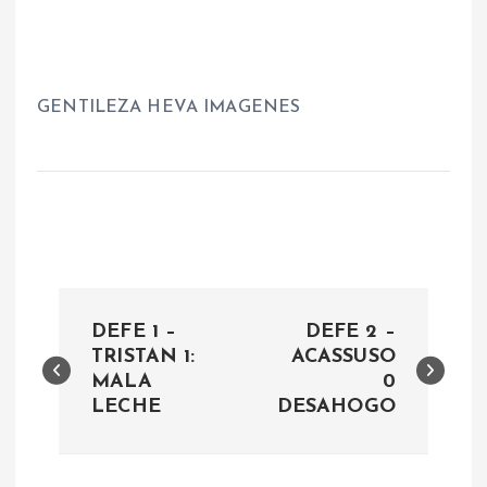
GENTILEZA HEVA IMAGENES
N
DEFE 1 –
DEFE 2 –
a
TRISTAN 1:
ACASSUSO
MALA
0
LECHE
DESAHOGO
v
e