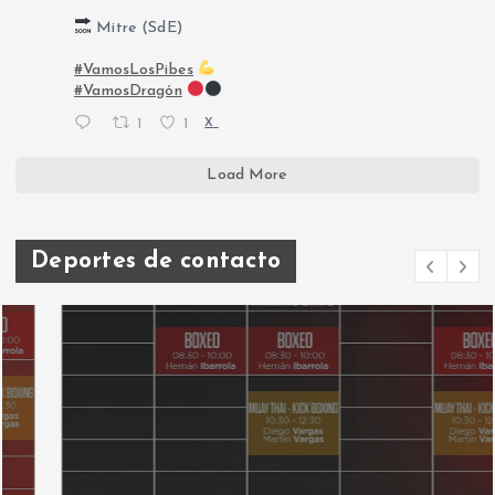
Mitre (SdE)
#VamosLosPibes
#VamosDragón
1
1
X
Load More
Deportes de contacto