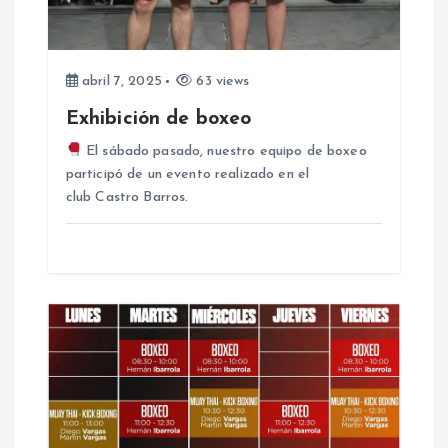
e
abril 7, 2025
63 views
n
Exhibición de boxeo
t
El sábado pasado, nuestro equipo de boxeo
participó de un evento realizado en el
r
club Castro Barros.
a
d
a
s