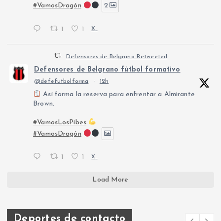
#VamosDragón
2
1
1
X
Defensores de Belgrano Retweeted
Defensores de Belgrano fútbol formativo
@defefutbolforma
·
12h
Así forma la reserva para enfrentar a Almirante
Brown.
#VamosLosPibes
#VamosDragón
1
1
X
Load More
Deportes de contacto