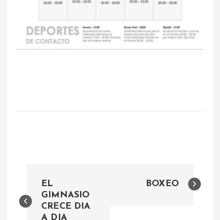
N
EL
BOXEO
a
GIMNASIO
CRECE DIA
A DIA