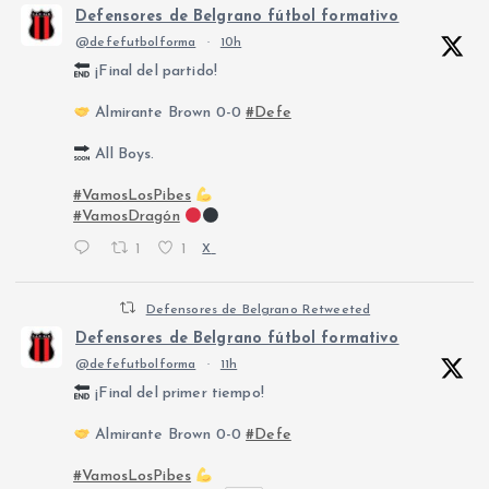
Defensores de Belgrano fútbol formativo
@defefutbolforma
·
10h
¡Final del partido!
Almirante Brown 0-0
#Defe
All Boys.
#VamosLosPibes
#VamosDragón
1
1
X
Defensores de Belgrano Retweeted
Defensores de Belgrano fútbol formativo
@defefutbolforma
·
11h
¡Final del primer tiempo!
Almirante Brown 0-0
#Defe
#VamosLosPibes