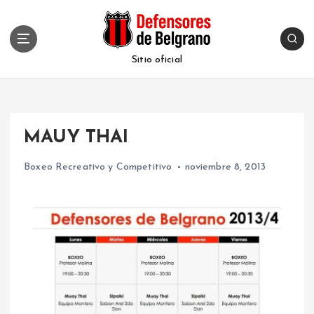
S
k
i
p
Sitio oficial
t
o
c
o
MAUY THAI
n
t
Boxeo Recreativo y Competitivo
noviembre 8, 2013
e
n
t