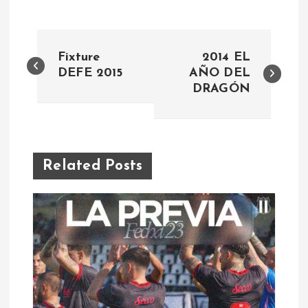
N
Fixture
2014 EL
a
DEFE 2015
AÑO DEL
DRAGÓN
v
e
Related Posts
g
a
c
i