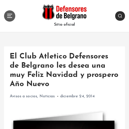
S
k
i
p
Sitio oficial
t
o
c
o
El Club Atletico Defensores
n
t
de Belgrano les desea una
e
muy Feliz Navidad y prospero
n
t
Año Nuevo
Avisos a socios
,
Noticias
diciembre 24, 2014