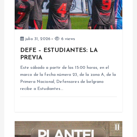
ó
n
d
julio 31, 2026
6 views
e
DEFE – ESTUDIANTES: LA
PREVIA
e
Este sábado a partir de las 15:00 horas, en el
n
marco de la fecha número 23, de la zona A, de la
Primera Nacional, Defensores de belgrano
recibe a Estudiantes…
t
r
a