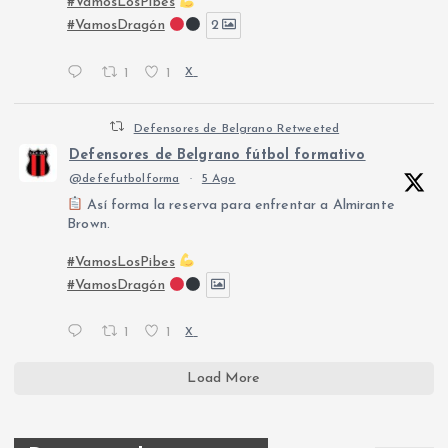
#VamosLosPibes
#VamosDragón
2
1
1
X
Defensores de Belgrano Retweeted
Defensores de Belgrano fútbol formativo
@defefutbolforma
·
5 Ago
Así forma la reserva para enfrentar a Almirante
Brown.
#VamosLosPibes
#VamosDragón
1
1
X
Load More