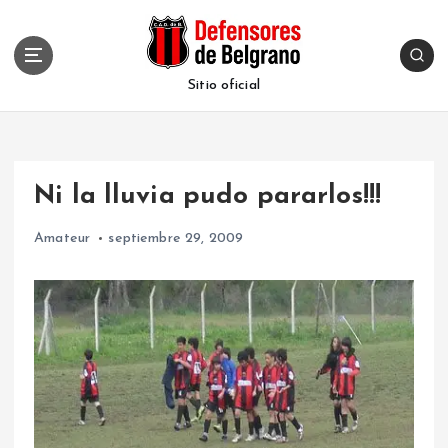
S
k
i
p
Sitio oficial
t
o
c
o
Ni la lluvia pudo pararlos!!!
n
t
Amateur
septiembre 29, 2009
e
n
t