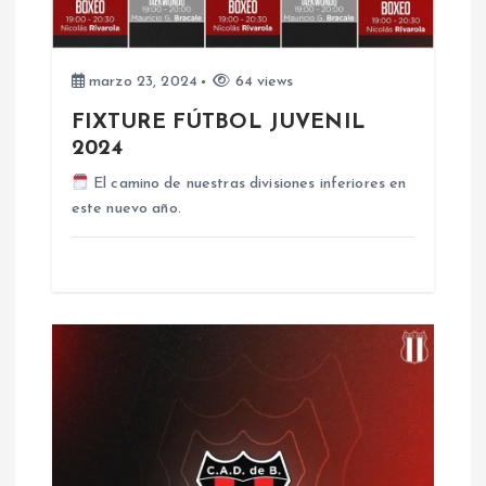
e
e
marzo 23, 2024
64 views
FIXTURE FÚTBOL JUVENIL
n
2024
t
El camino de nuestras divisiones inferiores en
este nuevo año.
r
a
d
a
s