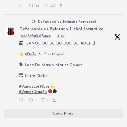
34
437
X
Defensores de Belgrano Retweeted
Defensores de Belgrano fútbol formativo
@defefutbolforma
·
8 Jul
¡GANÓOOOOOOOOOOOO
#DEFE
!
#Defe
2-1 San Miguel
Luca De Maio y Matías Gómez
Mitre (SdE)
#VamosLosPibes
#VamosDragón
1
1
X
Load More