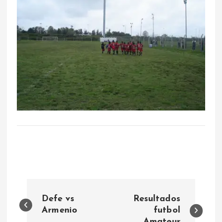
N
Defe vs
Resultados
a
Armenio
futbol
Amateur