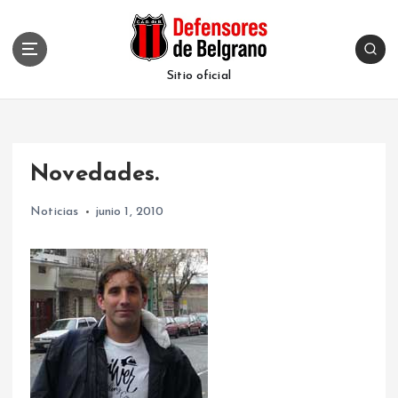
S
k
i
p
Sitio oficial
t
o
c
o
Novedades.
n
t
Noticias
junio 1, 2010
e
n
t