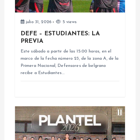
n
d
julio 31, 2026
5 views
e
DEFE – ESTUDIANTES: LA
PREVIA
e
Este sábado a partir de las 15:00 horas, en el
n
marco de la fecha número 23, de la zona A, de la
Primera Nacional, Defensores de belgrano
recibe a Estudiantes…
t
r
a
d
a