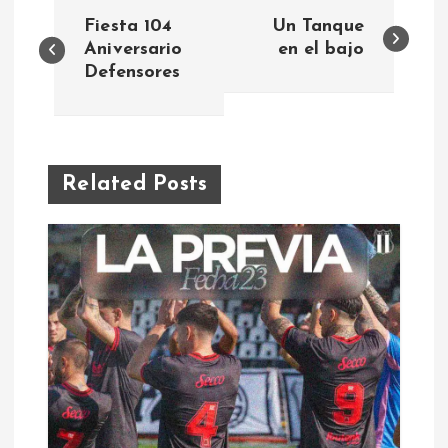
N
Fiesta 104
Un Tanque
a
Aniversario
en el bajo
Defensores
v
e
Related Posts
g
a
c
i
ó