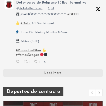
Defensores de Belgrano fútbol formativo
@defefutbolforma
·
8 Jul
¡GANÓOOOOOOOOOOOO
#DEFE
!
#Defe
2-1 San Miguel
Luca De Maio y Matías Gómez
Mitre (SdE)
#VamosLosPibes
#VamosDragón
1
1
X
Load More
Deportes de contacto