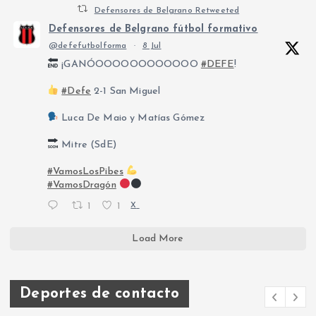
Defensores de Belgrano Retweeted
Defensores de Belgrano fútbol formativo
@defefutbolforma
·
8 Jul
¡GANÓOOOOOOOOOOOO
#DEFE
!
#Defe
2-1 San Miguel
Luca De Maio y Matías Gómez
Mitre (SdE)
#VamosLosPibes
#VamosDragón
1
1
X
Load More
Deportes de contacto