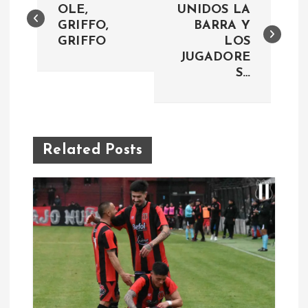
a
OLE,
UNIDOS LA
GRIFFO,
BARRA Y
GRIFFO
LOS
v
JUGADORE
S…
e
g
a
Related Posts
c
i
ó
n