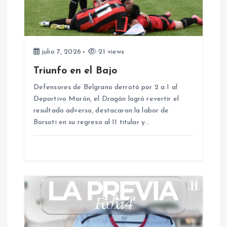
d
e
e
julio 7, 2026
21 views
Triunfo en el Bajo
n
Defensores de Belgrano derrotó por 2 a 1 al
Deportivo Morón, el Dragón logró revertir el
t
resultado adverso, destacaron la labor de
Borsoti en su regreso al 11 titular y…
r
a
d
a