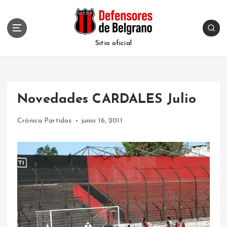
S
k
i
p
Sitio oficial
t
o
c
o
Novedades CARDALES Julio
n
t
Crónica Partidos
junio 16, 2011
e
n
t