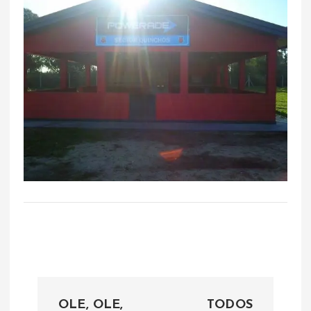
N
OLE, OLE,
TODOS