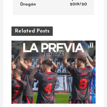
Dragón
2019/20
v
e
g
Related Posts
a
c
i
ó
n
d