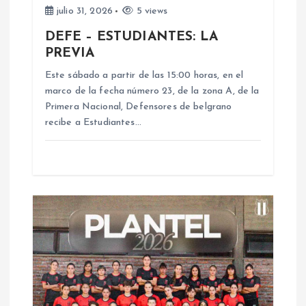
e
julio 31, 2026
5 views
DEFE – ESTUDIANTES: LA
e
PREVIA
n
Este sábado a partir de las 15:00 horas, en el
marco de la fecha número 23, de la zona A, de la
Primera Nacional, Defensores de belgrano
t
recibe a Estudiantes…
r
a
d
a
s