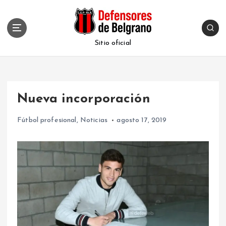
S
k
i
p
Sitio oficial
t
o
c
o
Nueva incorporación
n
t
Fútbol profesional
,
Noticias
agosto 17, 2019
e
n
t