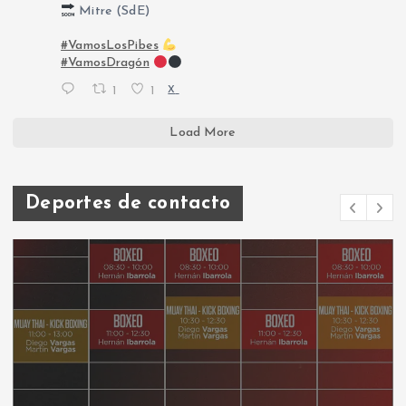
Mitre (SdE)
#VamosLosPibes
#VamosDragón
1
1
X
Load More
Deportes de contacto