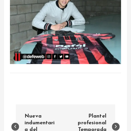
N
Nueva
Plantel
a
indumentari
profesional
a del
Temporada