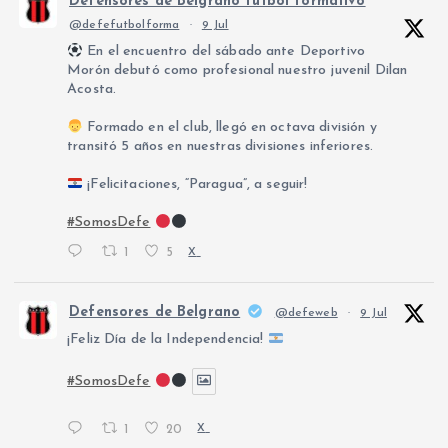
Defensores de Belgrano fútbol formativo
@defefutbolforma
·
9 Jul
En el encuentro del sábado ante Deportivo
Morón debutó como profesional nuestro juvenil Dilan
Acosta.
Formado en el club, llegó en octava división y
transitó 5 años en nuestras divisiones inferiores.
¡Felicitaciones, “Paragua”, a seguir!
#SomosDefe
1
5
X
Defensores de Belgrano
@defeweb
·
9 Jul
¡Feliz Día de la Independencia!
#SomosDefe
1
20
X