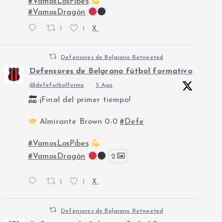
#VamosLosPibes
#VamosDragón
1
1
X
Defensores de Belgrano Retweeted
Defensores de Belgrano fútbol formativo
@defefutbolforma
·
5 Ago
¡Final del primer tiempo!
Almirante Brown 0-0
#Defe
#VamosLosPibes
#VamosDragón
2
1
1
X
Defensores de Belgrano Retweeted