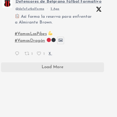
Defensores de Belgrano fútbol formativo
@defefutbolforma
·
5 Ago
Así forma la reserva para enfrentar
a Almirante Brown.
#VamosLosPibes
#VamosDragón
1
1
X
Load More