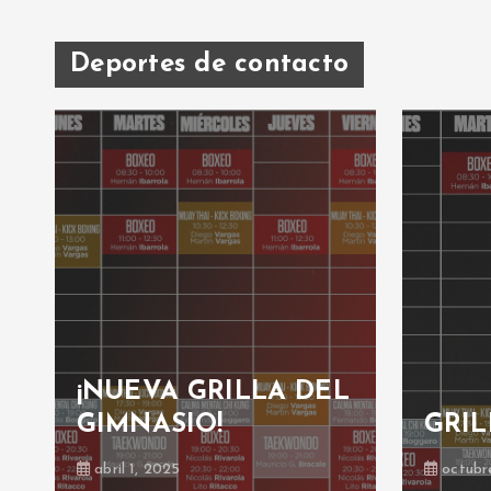
d
Deportes de contacto
a
s
¡NUEVA GRILLA DEL
GIMNASIO!
GRIL
abril 1, 2025
octubr