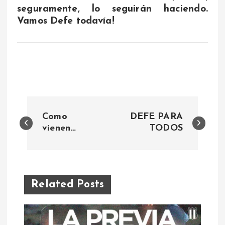
seguramente, lo seguirán haciendo.
Vamos Defe todavía!
N
Como
DEFE PARA
a
vienen…
TODOS
v
e
Related Posts
g