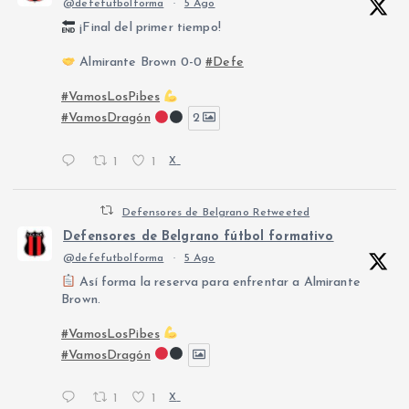
@defefutbolforma
·
5 Ago
¡Final del primer tiempo!
Almirante Brown 0-0
#Defe
#VamosLosPibes
#VamosDragón
2
1
1
X
Defensores de Belgrano Retweeted
Defensores de Belgrano fútbol formativo
@defefutbolforma
·
5 Ago
Así forma la reserva para enfrentar a Almirante
Brown.
#VamosLosPibes
#VamosDragón
1
1
X