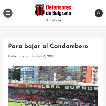
S
k
i
p
Sitio oficial
t
o
c
o
Para bajar al Candombero
n
t
Noticias
septiembre 8, 2010
e
n
t