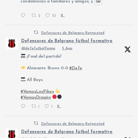
condolencias a familiares y amigos, y
2
10
X
Defensores de Belgrano Retweeted
Defensores de Belgrano fútbol formativo
@defefutbolforma
·
5 Ago
¡Final del partido!
Almirante Brown 0-0
#Defe
All Boys.
#VamosLosPibes
#VamosDragón
1
1
X
Defensores de Belgrano Retweeted
Defensores de Belgrano fútbol formativo