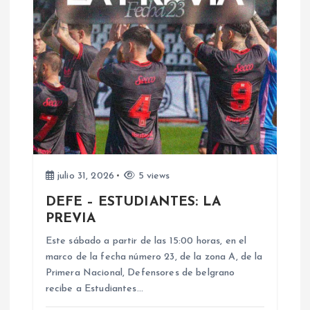
a
c
i
ó
n
d
julio 31, 2026
5 views
DEFE – ESTUDIANTES: LA
e
PREVIA
e
Este sábado a partir de las 15:00 horas, en el
marco de la fecha número 23, de la zona A, de la
n
Primera Nacional, Defensores de belgrano
recibe a Estudiantes…