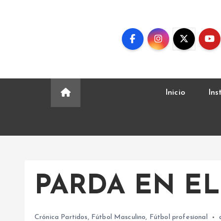
S
k
i
p
t
o
c
Inicio
Ins
o
n
t
e
n
t
PARDA EN EL
Crónica Partidos
,
Fútbol Masculino
,
Fútbol profesional