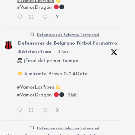
#VamosLosPibes
#VamosDragón
1
1
X
Defensores de Belgrano Retweeted
Defensores de Belgrano fútbol formativo
@defefutbolforma
·
5 Ago
¡Final del primer tiempo!
Almirante Brown 0-0
#Defe
#VamosLosPibes
#VamosDragón
2
1
1
X
Defensores de Belgrano Retweeted