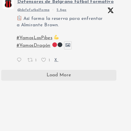
Defensores de Belgrano fútbol formativo
@defefutbolforma
·
5 Ago
Así forma la reserva para enfrentar
a Almirante Brown.
#VamosLosPibes
#VamosDragón
1
1
X
Load More