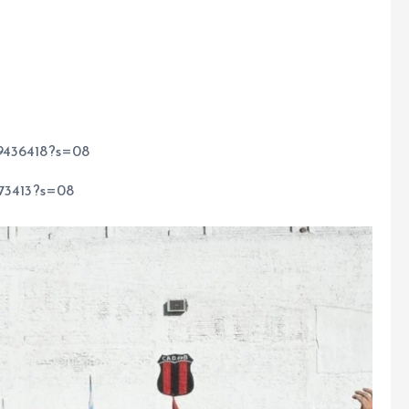
09436418?s=08
073413?s=08