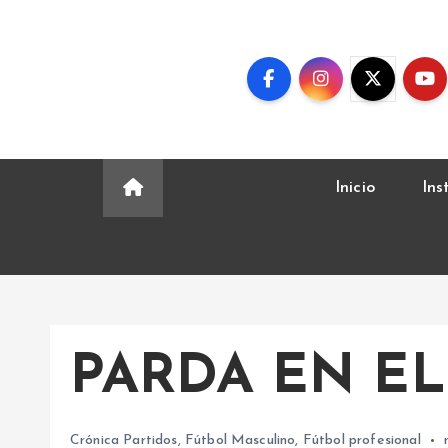
S
k
i
p
t
o
c
Inicio
Ins
o
n
t
e
n
t
PARDA EN EL
Crónica Partidos
,
Fútbol Masculino
,
Fútbol profesional