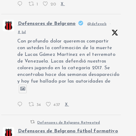
1
20
X
Defensores de Belgrano
@defeweb
·
8 Jul
Con profundo dolor queremos compartir
con ustedes la confirmación de la muerte
de Lucas Gámez Martínez en el terremoto
de Venezuela. Lucas defendió nuestros
colores jugando en la categoría 2017. Se
encontraba hace dos semanas desaparecido
y hoy fue hallado por las autoridades de
34
437
X
Defensores de Belgrano Retweeted
Defensores de Belgrano fútbol formativo