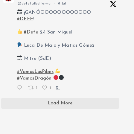
@defefutbolforma
·
8 Jul
¡GANÓOOOOOOOOOOOO
#DEFE
!
#Defe
2-1 San Miguel
Luca De Maio y Matías Gómez
Mitre (SdE)
#VamosLosPibes
#VamosDragón
1
1
X
Load More