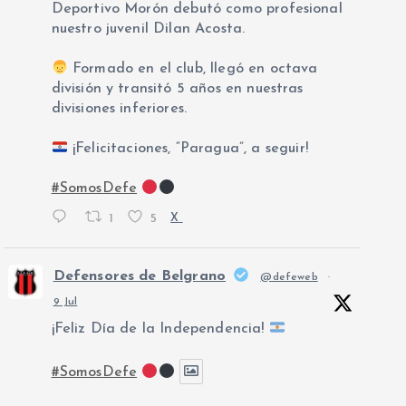
Deportivo Morón debutó como profesional
nuestro juvenil Dilan Acosta.
Formado en el club, llegó en octava
división y transitó 5 años en nuestras
divisiones inferiores.
¡Felicitaciones, “Paragua”, a seguir!
#SomosDefe
1
5
X
Defensores de Belgrano
@defeweb
·
9 Jul
¡Feliz Día de la Independencia!
#SomosDefe