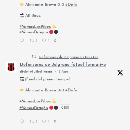
Almirante Brown 0-0
#Defe
All Boys.
#VamosLosPibes
#VamosDragón
1
1
X
Defensores de Belgrano Retweeted
Defensores de Belgrano fútbol formativo
@defefutbolforma
·
5 Ago
¡Final del primer tiempo!
Almirante Brown 0-0
#Defe
#VamosLosPibes
#VamosDragón
2
1
1
X