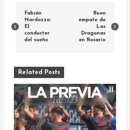
N
Fabián
Buen
a
Nardozza:
empate de
El
Las
conductor
Dragonas
v
del sueño
en Rosario
e
g
Related Posts
a
c
i
ó