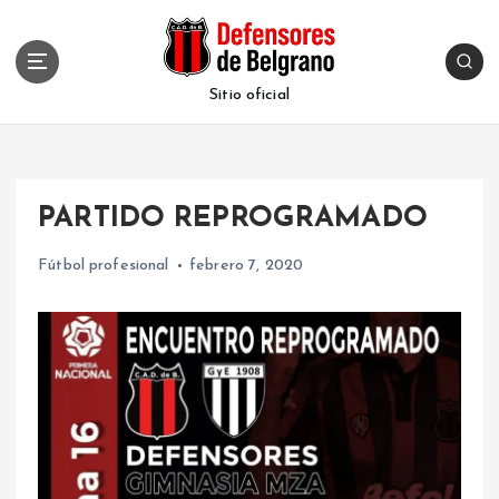
S
k
i
p
Sitio oficial
t
o
c
o
PARTIDO REPROGRAMADO
n
t
Fútbol profesional
febrero 7, 2020
e
n
t