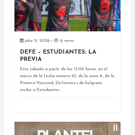
n
d
e
julio 31, 2026
6 views
e
DEFE – ESTUDIANTES: LA
PREVIA
n
Este sábado a partir de las 15:00 horas, en el
marco de la fecha número 23, de la zona A, de la
t
Primera Nacional, Defensores de belgrano
recibe a Estudiantes…
r
a
d