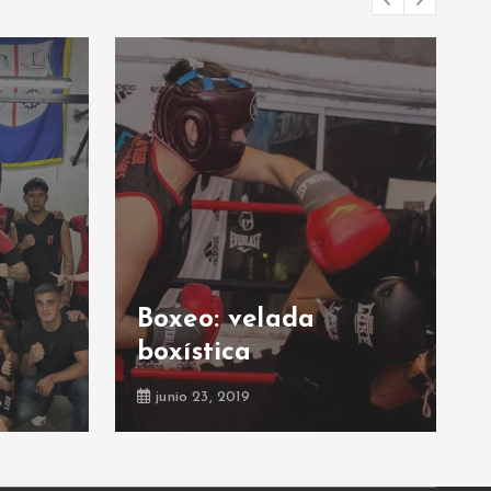
De
Boxeo: velada
co
boxística
act
junio 23, 2019
jun