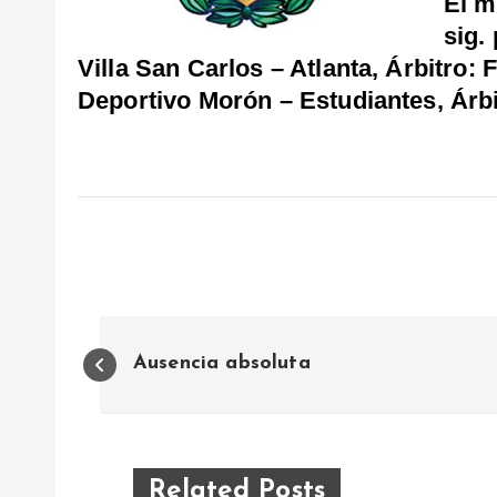
El m
sig.
Villa San Carlos – Atlanta, Árbitro
Deportivo Morón – Estudiantes, Árbi
N
Ausencia absoluta
a
v
Related Posts