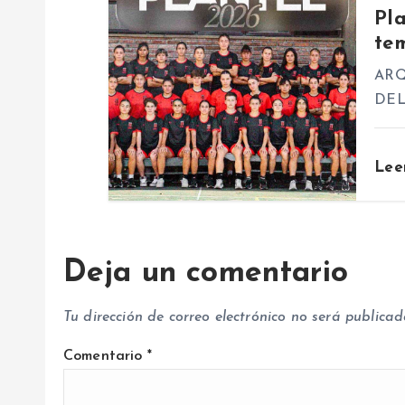
e
Pl
te
e
ARQ
DEL
n
t
Lee
r
Deja un comentario
a
Tu dirección de correo electrónico no será publicad
d
Comentario
*
a