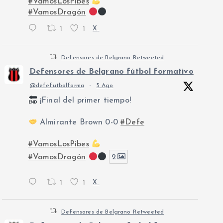
#VamosLosPibes
#VamosDragón
1
1
X
Defensores de Belgrano Retweeted
Defensores de Belgrano fútbol formativo
@defefutbolforma
·
5 Ago
¡Final del primer tiempo!
Almirante Brown 0-0
#Defe
#VamosLosPibes
#VamosDragón
2
1
1
X
Defensores de Belgrano Retweeted