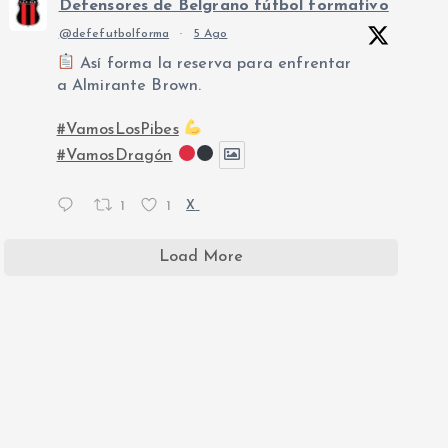
Defensores de Belgrano fútbol formativo
@defefutbolforma
·
5 Ago
Así forma la reserva para enfrentar
a Almirante Brown.
#VamosLosPibes
#VamosDragón
1
1
X
Load More