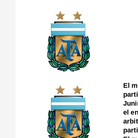
El m
part
Juni
el e
arbi
part