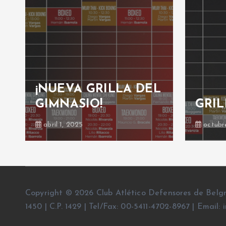
¡NUEVA GRILLA DEL
GIMNASIO!
GRIL
abril 1, 2025
octubr
Copyright © 2026 Club Atlético Defensores de Belg
1450 | C.P. 1429 | Tel/Fax: 00-5411-4702-8967 | Emai