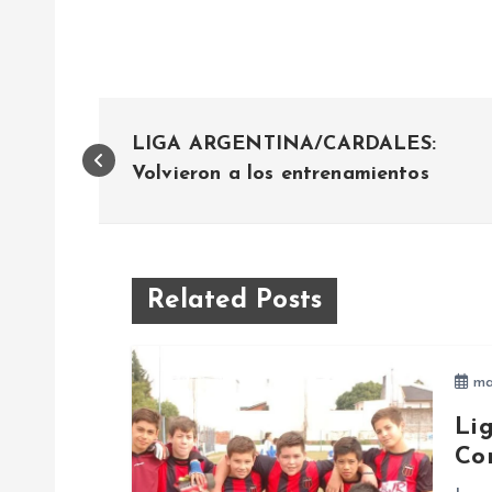
N
LIGA ARGENTINA/CARDALES:
a
Volvieron a los entrenamientos
v
e
Related Posts
g
ma
a
Li
Co