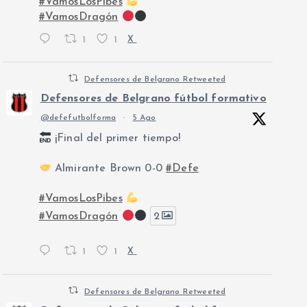
#VamosLosPibes
#VamosDragón
1
1
X
Defensores de Belgrano Retweeted
Defensores de Belgrano fútbol formativo
@defefutbolforma
·
5 Ago
¡Final del primer tiempo!
Almirante Brown 0-0
#Defe
#VamosLosPibes
#VamosDragón
2
1
1
X
Defensores de Belgrano Retweeted