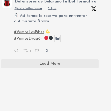
Defensores de Belgrano fútbol formativo
@defefutbolforma
·
5 Ago
Así forma la reserva para enfrentar
a Almirante Brown.
#VamosLosPibes
#VamosDragón
1
1
X
Load More