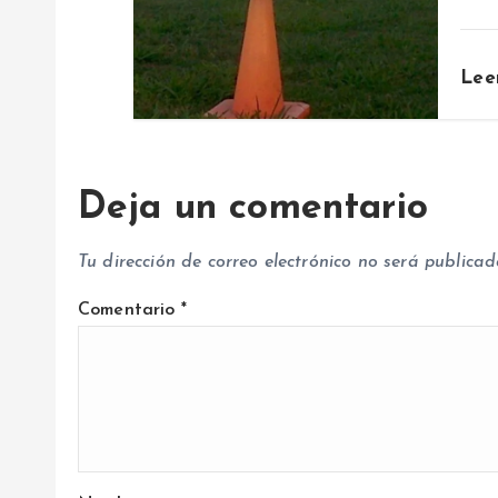
t
r
Lee
a
d
Deja un comentario
a
Tu dirección de correo electrónico no será publicad
s
Comentario
*