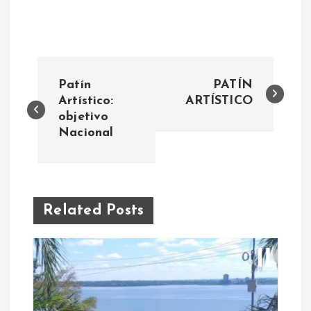
N
Patín
PATÍN
a
Artístico:
ARTÍSTICO
objetivo
Nacional
v
e
g
Related Posts
a
c