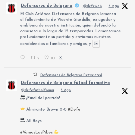
Defensores de Belgrano
@defeweb
·
6 Ago
El Club Atlético Defensores de Belgrano lamenta
el fallecimiento de Vicente Giardullo, exjugador y
emblema de nuestra institución, quien defendió la
camiseta a lo largo de 15 temporadas. Lamentamos
profundamente su partida y enviamos nuestras
condolencias a familiares y amigos, y
2
10
X
Defensores de Belgrano Retweeted
Defensores de Belgrano fútbol formativo
@defefutbolforma
·
5 Ago
¡Final del partido!
Almirante Brown 0-0
#Defe
All Boys.
#VamosLosPibes