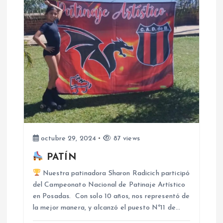
i
ó
n
d
e
e
octubre 29, 2024
87 views
n
PATÍN
t
Nuestra patinadora Sharon Radicich participó
del Campeonato Nacional de Patinaje Artístico
r
en Posadas. Con solo 10 años, nos representó de
la mejor manera, y alcanzó el puesto Nº11 de…
a