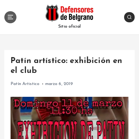
S
k
i
p
Sitio oficial
t
o
c
o
Patín artístico: exhibición en
n
t
el club
e
n
Patín Artistico
marzo 6, 2019
t