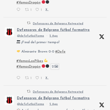
#VamosDragón
1
1
X
Defensores de Belgrano Retweeted
Defensores de Belgrano fútbol formativo
@defefutbolforma
·
5 Ago
¡Final del primer tiempo!
Almirante Brown 0-0
#Defe
#VamosLosPibes
#VamosDragón
2
1
1
X
Defensores de Belgrano Retweeted
Defensores de Belgrano fútbol formativo
@defefutbolforma
·
5 Ago