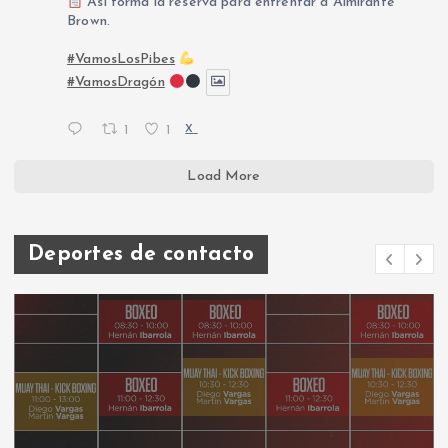
Así forma la reserva para enfrentar a Almirante
Brown.
#VamosLosPibes
#VamosDragón
1
1
X
Load More
Deportes de contacto