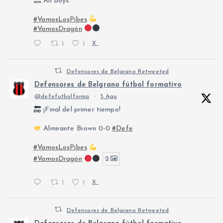
All Boys.
#VamosLosPibes
#VamosDragón
1
1
X
Defensores de Belgrano Retweeted
Defensores de Belgrano fútbol formativo
@defefutbolforma
·
5 Ago
¡Final del primer tiempo!
Almirante Brown 0-0
#Defe
#VamosLosPibes
#VamosDragón
2
1
1
X
Defensores de Belgrano Retweeted