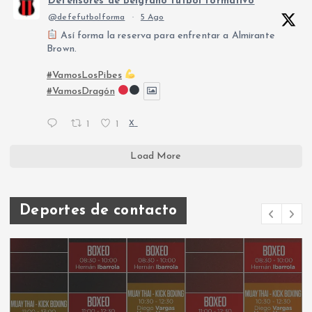
Defensores de Belgrano fútbol formativo
@defefutbolforma
·
5 Ago
Así forma la reserva para enfrentar a Almirante
Brown.
#VamosLosPibes
#VamosDragón
1
1
X
Load More
Deportes de contacto