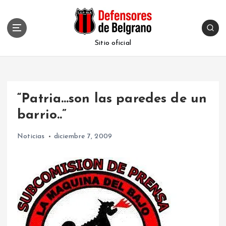
S
k
i
p
Sitio oficial
t
o
c
o
“Patria…son las paredes de un
n
t
barrio..”
e
n
Noticias
diciembre 7, 2009
t