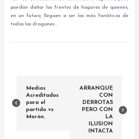
puedan dañar los frentes de hogares de quienes,
en un futuro, lleguen a ser los más fanáticos de
todos los dragones…
N
Medios
ARRANQUE
a
Acreditados
CON
para el
DERROTAS
partido vs
PERO CON
v
Morón.
LA
ILUSION
e
INTACTA