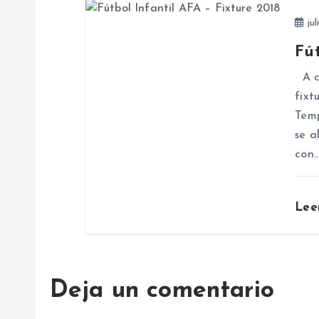
e
jul
Fút
e
A co
n
fixt
Temp
t
se a
con
r
Lee
a
d
Deja un comentario
a