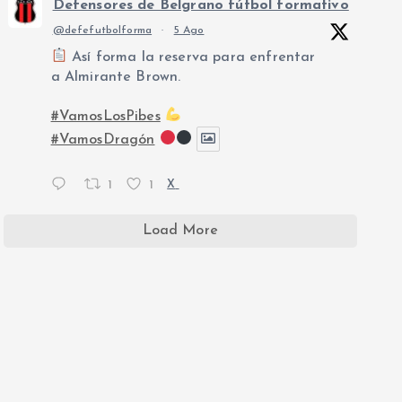
Defensores de Belgrano fútbol formativo
@defefutbolforma
·
5 Ago
Así forma la reserva para enfrentar
a Almirante Brown.
#VamosLosPibes
#VamosDragón
1
1
X
Load More