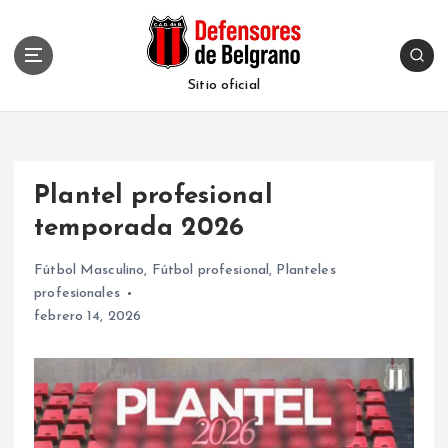
S
k
i
p
Sitio oficial
t
o
c
o
Plantel profesional
n
t
temporada 2026
e
n
Fútbol Masculino
,
Fútbol profesional
,
Planteles
t
profesionales
febrero 14, 2026