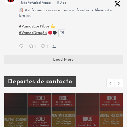
@defefutbolforma
·
5 Ago
Así forma la reserva para enfrentar a Almirante
Brown.
#VamosLosPibes
#VamosDragón
1
1
X
Load More
Deportes de contacto