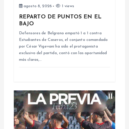
e
agosto 8, 2026
1 views
REPARTO DE PUNTOS EN EL
e
BAJO
n
Defensores de Belgrano empató 1 a 1 contra
Estudiantes de Caseros, el conjunto comandado
por César Vigevani ha sido el protagonista
t
exclusivo del partido, contó con las oportunidad
más claras,…
r
a
d
a
s