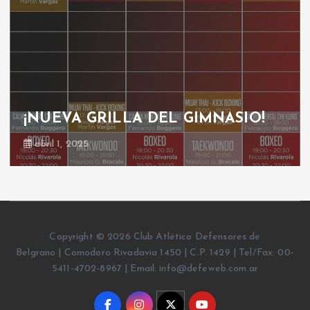
GRILLA GIMNASIO
octubre 30, 2024
Copyright © 2026 Club Atlético Defensores de
Belgrano | Comodoro Rivadavia 1450 | C.P. 1429 | Tel/Fax: 00-
5411-4702-8967 | Email: info@defeweb.com.ar