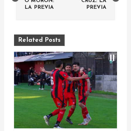
O MORÓN:
CRUZ: LA
LA PREVIA
PREVIA
v
e
g
Related Posts
a
c
i
ó
n
d