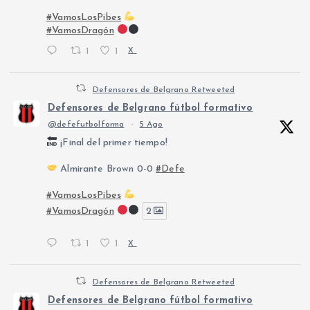
#VamosLosPibes
#VamosDragón
1
1
X
Defensores de Belgrano Retweeted
Defensores de Belgrano fútbol formativo
@defefutbolforma
·
5 Ago
¡Final del primer tiempo!
Almirante Brown 0-0
#Defe
#VamosLosPibes
#VamosDragón
2
1
1
X
Defensores de Belgrano Retweeted
Defensores de Belgrano fútbol formativo