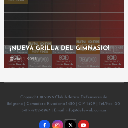
¡NUEVA GRILLA DEL GIMNASIO!
abril 1, 2025
Copyright © 2026 Club Atlético Defensores de
Belgrano | Comodoro Rivadavia 1450 | C.P. 1429 | Tel/Fax: 00-
5411-4702-8967 | Email: info@defeweb.com.ar