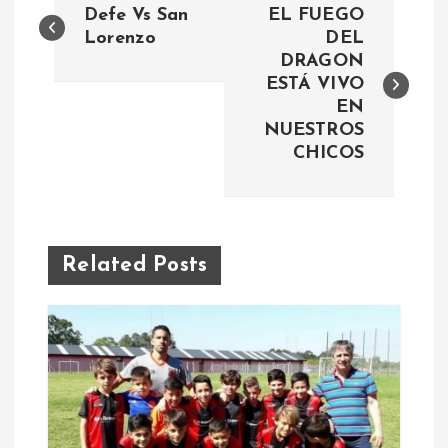
Defe Vs San
EL FUEGO
a
Lorenzo
DEL
DRAGON
ESTÁ VIVO
v
EN
NUESTROS
e
CHICOS
g
a
Related Posts
c
i
ó
n