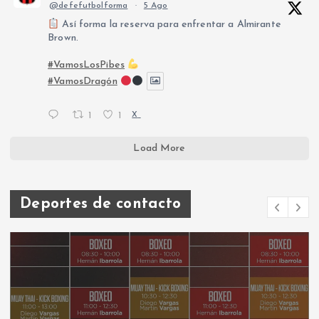
@defefutbolforma
·
5 Ago
Así forma la reserva para enfrentar a Almirante
Brown.
#VamosLosPibes
#VamosDragón
1
1
X
Load More
Deportes de contacto