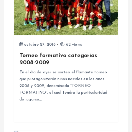
d
e
e
octubre 27, 2018
62 views
n
Torneo formativo categorías
2008-2009
t
En el día de ayer se sorteo el flamante torneo
que protagonizarán ñiños nacidos en los años
r
2008 y 2009, denominado “TORNEO
FORMATIVO”, el cual tendrá la particularidad
a
de jugarse…
d
a