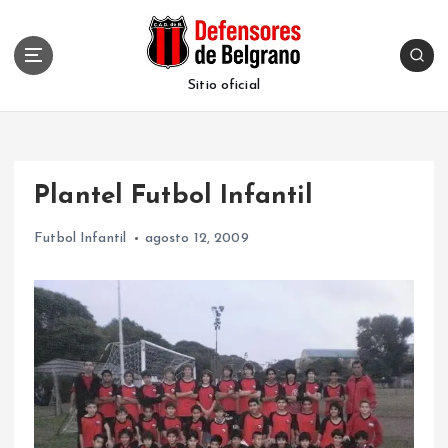
S
k
i
p
Sitio oficial
t
o
c
o
Plantel Futbol Infantil
n
t
Futbol Infantil
agosto 12, 2009
e
n
t