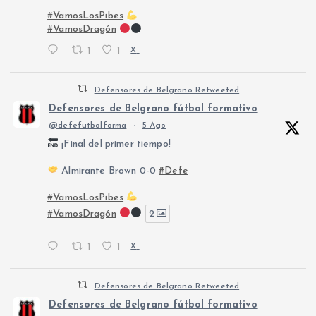
#VamosLosPibes
#VamosDragón
1
1
X
Defensores de Belgrano Retweeted
Defensores de Belgrano fútbol formativo
@defefutbolforma
·
5 Ago
¡Final del primer tiempo!
Almirante Brown 0-0
#Defe
#VamosLosPibes
#VamosDragón
2
1
1
X
Defensores de Belgrano Retweeted
Defensores de Belgrano fútbol formativo