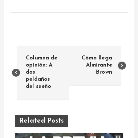
N
Columna de
Cómo llega
a
opinión: A
Almirante
dos
Brown
peldaños
v
del sueño
e
g
Related Posts
a