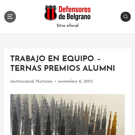
S
k
i
p
Sitio oficial
t
o
c
o
TRABAJO EN EQUIPO –
n
t
TERNAS PREMIOS ALUMNI
e
n
Institucional
,
Noticias
noviembre 6, 2015
t