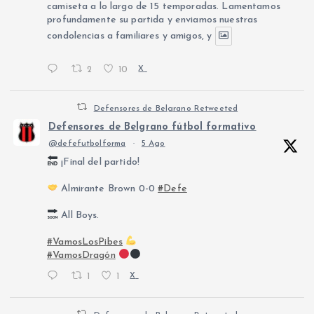
camiseta a lo largo de 15 temporadas. Lamentamos
profundamente su partida y enviamos nuestras
condolencias a familiares y amigos, y
2
10
X
Defensores de Belgrano Retweeted
Defensores de Belgrano fútbol formativo
@defefutbolforma
·
5 Ago
¡Final del partido!
Almirante Brown 0-0
#Defe
All Boys.
#VamosLosPibes
#VamosDragón
1
1
X