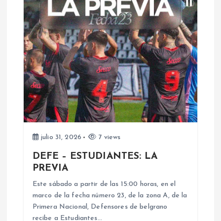
c
i
ó
n
d
e
julio 31, 2026
7 views
e
DEFE – ESTUDIANTES: LA
PREVIA
n
Este sábado a partir de las 15:00 horas, en el
marco de la fecha número 23, de la zona A, de la
t
Primera Nacional, Defensores de belgrano
recibe a Estudiantes…