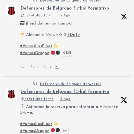
Defensores de Belgrano Retweeted
Defensores de Belgrano fútbol formativo
@defefutbolforma
·
5 Ago
¡Final del primer tiempo!
Almirante Brown 0-0
#Defe
#VamosLosPibes
#VamosDragón
2
1
1
X
Defensores de Belgrano Retweeted
Defensores de Belgrano fútbol formativo
@defefutbolforma
·
5 Ago
Así forma la reserva para enfrentar a Almirante
Brown.
#VamosLosPibes
#VamosDragón