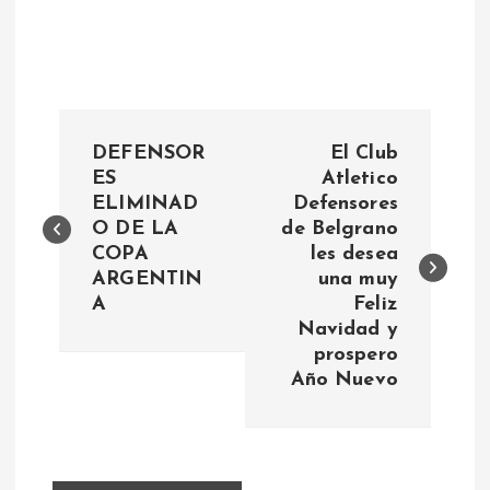
N
DEFENSOR
El Club
a
ES
Atletico
ELIMINAD
Defensores
O DE LA
de Belgrano
v
COPA
les desea
ARGENTIN
una muy
e
A
Feliz
Navidad y
g
prospero
Año Nuevo
a
c