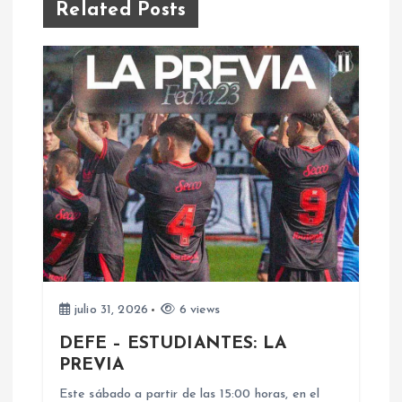
i
Related Posts
ó
n
d
e
e
n
julio 31, 2026
6 views
t
DEFE – ESTUDIANTES: LA
r
PREVIA
Este sábado a partir de las 15:00 horas, en el