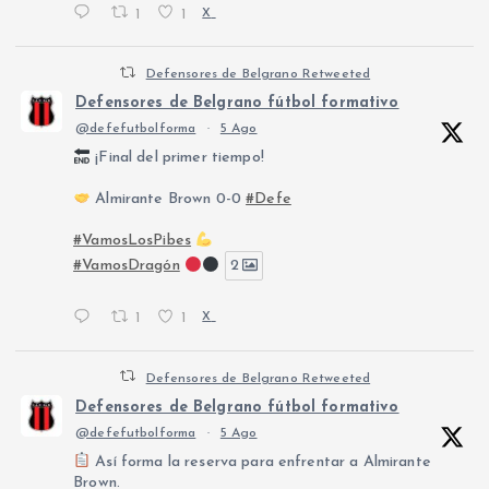
1
1
X
Defensores de Belgrano Retweeted
Defensores de Belgrano fútbol formativo
@defefutbolforma
·
5 Ago
¡Final del primer tiempo!
Almirante Brown 0-0
#Defe
#VamosLosPibes
#VamosDragón
2
1
1
X
Defensores de Belgrano Retweeted
Defensores de Belgrano fútbol formativo
@defefutbolforma
·
5 Ago
Así forma la reserva para enfrentar a Almirante
Brown.