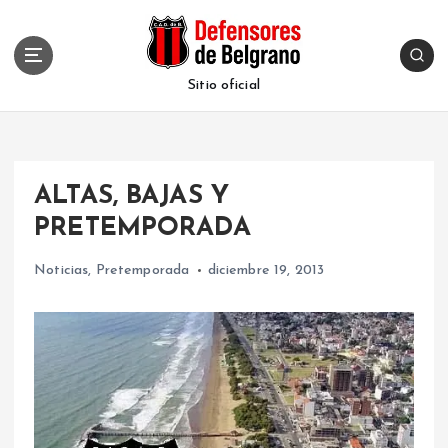
S
k
i
p
Sitio oficial
t
o
c
o
ALTAS, BAJAS Y
n
t
PRETEMPORADA
e
n
Noticias
,
Pretemporada
diciembre 19, 2013
t