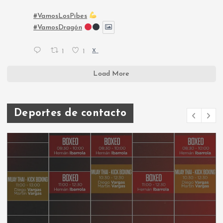
#VamosLosPibes
#VamosDragón
1
1
X
Load More
Deportes de contacto