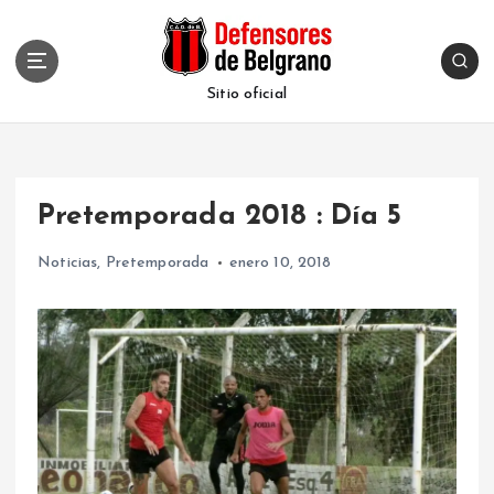
S
k
i
p
Sitio oficial
t
o
c
o
Pretemporada 2018 : Día 5
n
t
Noticias
,
Pretemporada
enero 10, 2018
e
n
t