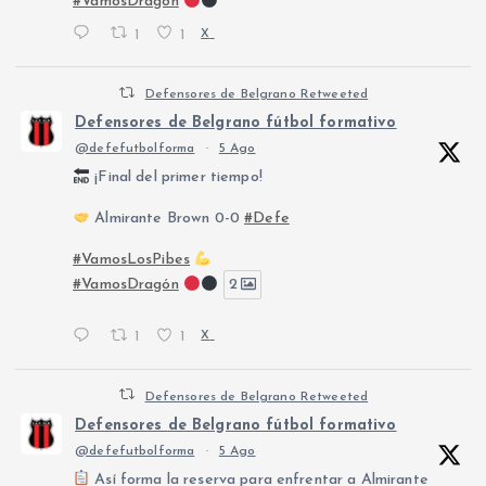
#VamosDragón
1
1
X
Defensores de Belgrano Retweeted
Defensores de Belgrano fútbol formativo
@defefutbolforma
·
5 Ago
¡Final del primer tiempo!
Almirante Brown 0-0
#Defe
#VamosLosPibes
#VamosDragón
2
1
1
X
Defensores de Belgrano Retweeted
Defensores de Belgrano fútbol formativo
@defefutbolforma
·
5 Ago
Así forma la reserva para enfrentar a Almirante