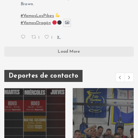
Brown.
#VamosLosPibes
#VamosDragón
1
1
X
Load More
Deportes de contacto