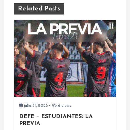
g
Related Posts
a
c
i
ó
n
d
e
julio 31, 2026
6 views
e
DEFE – ESTUDIANTES: LA
PREVIA
n