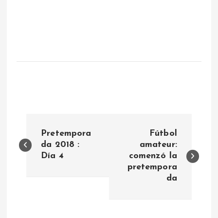
N
Pretempora
Fútbol
a
da 2018 :
amateur:
Día 4
comenzó la
pretempora
v
da
e