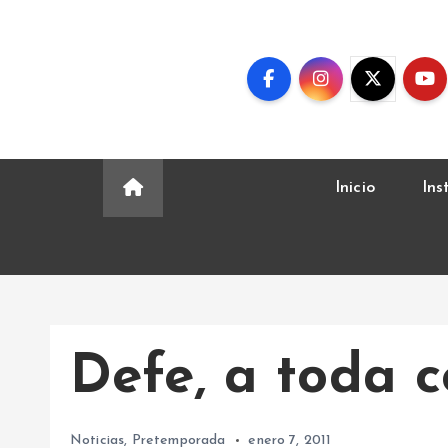
S
k
i
p
t
o
c
Inicio
Ins
o
n
t
e
n
t
Defe, a toda co
Noticias
,
Pretemporada
enero 7, 2011