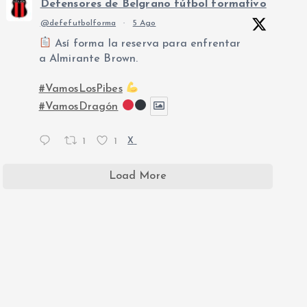
Defensores de Belgrano fútbol formativo
@defefutbolforma
·
5 Ago
Así forma la reserva para enfrentar
a Almirante Brown.
#VamosLosPibes
#VamosDragón
1
1
X
Load More