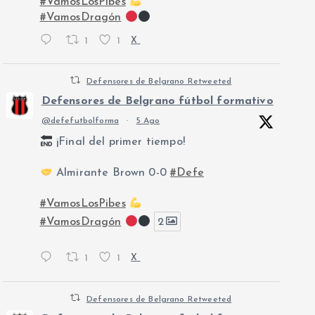
#VamosLosPibes
#VamosDragón
1
1
X
Defensores de Belgrano Retweeted
Defensores de Belgrano fútbol formativo
@defefutbolforma
·
5 Ago
¡Final del primer tiempo!
Almirante Brown 0-0
#Defe
#VamosLosPibes
#VamosDragón
2
1
1
X
Defensores de Belgrano Retweeted