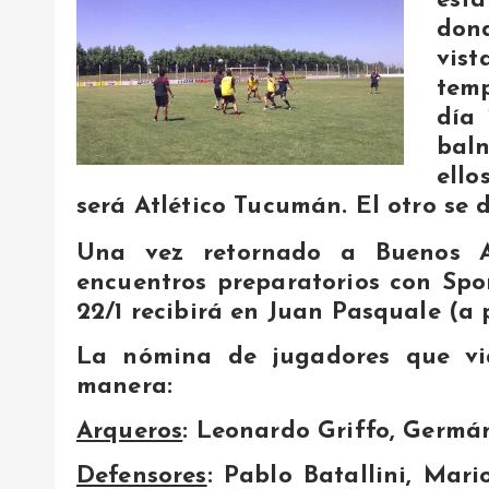
est
don
vis
tem
día 
baln
ello
será Atlético Tucumán. El otro se d
Una vez retornado a Buenos A
encuentros preparatorios con Sport
22/1 recibirá en Juan Pasquale (a
La nómina de jugadores que vi
manera:
Arqueros
: Leonardo Griffo, Germá
Defensores
: Pablo Batallini, Mar