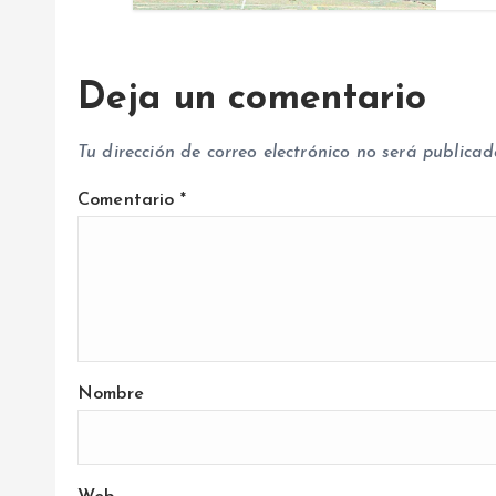
r
a
Deja un comentario
d
Tu dirección de correo electrónico no será publicad
a
Comentario
*
s
Nombre