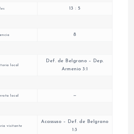
13 : 5
les
8
encia
Def. de Belgrano – Dep.
toria local
Armenio 3:1
—
rota local
Acassuso – Def. de Belgrano
ria visitante
1:3