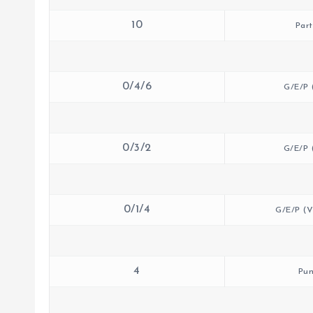
10
Part
0/4/6
G/E/P 
0/3/2
G/E/P 
0/1/4
G/E/P (V
4
Pun