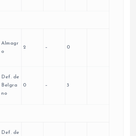
Almagr
2
–
0
o
Def. de
Belgra
0
–
3
no
Def. de