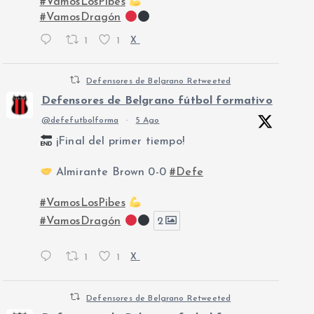
#VamosLosPibes
#VamosDragón
1
1
X
Defensores de Belgrano Retweeted
Defensores de Belgrano fútbol formativo
@defefutbolforma
·
5 Ago
¡Final del primer tiempo!
Almirante Brown 0-0
#Defe
#VamosLosPibes
#VamosDragón
2
1
1
X
Defensores de Belgrano Retweeted