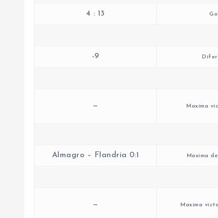
4 : 13
Go
-9
Difer
—
Maxima vic
Almagro – Flandria 0:1
Maxima der
—
Maxima victo