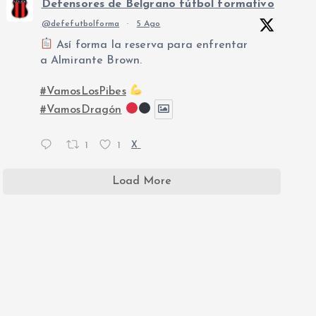
Defensores de Belgrano fútbol formativo
@defefutbolforma
·
5 Ago
Así forma la reserva para enfrentar
a Almirante Brown.
#VamosLosPibes
#VamosDragón
1
1
X
Load More