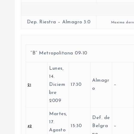
Dep. Riestra – Almagro 3:0
Maxima derro
“B” Metropolitana 09-10
Lunes,
14.
Almagr
Diciem
17:30
–
21
o
bre
2009
Martes,
Def. de
17.
15:30
Belgra
–
42
Agosto