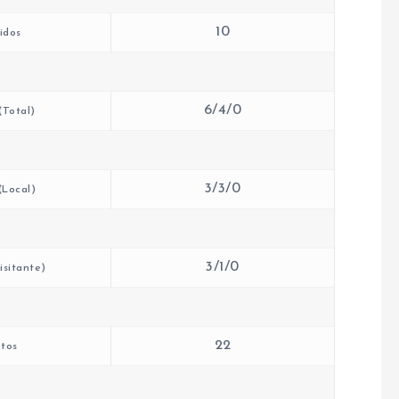
10
idos
6/4/0
(Total)
3/3/0
(Local)
3/1/0
isitante)
22
tos