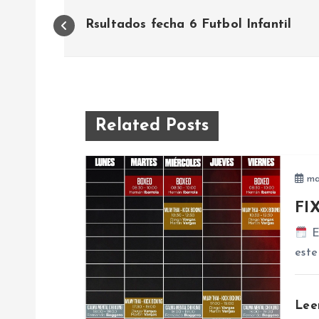
N
Rsultados fecha 6 Futbol Infantil
a
v
e
Related Posts
g
ma
a
FI
El
c
este
i
Lee