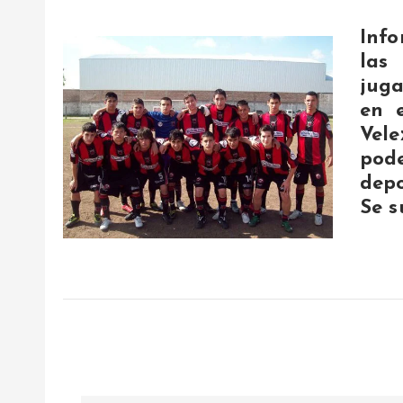
Info
las
juga
en 
Vele
pode
depo
Se s