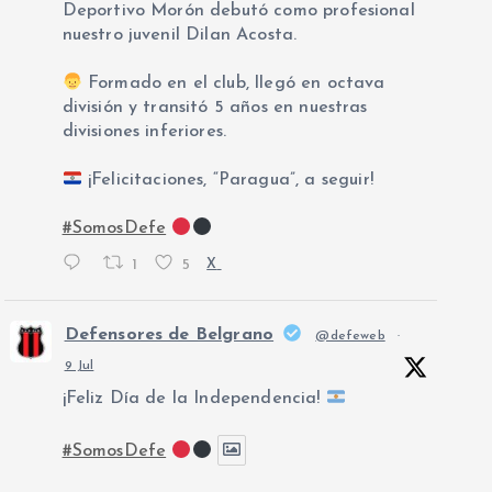
Deportivo Morón debutó como profesional
nuestro juvenil Dilan Acosta.
Formado en el club, llegó en octava
división y transitó 5 años en nuestras
divisiones inferiores.
¡Felicitaciones, “Paragua”, a seguir!
#SomosDefe
1
5
X
Defensores de Belgrano
@defeweb
·
9 Jul
¡Feliz Día de la Independencia!
#SomosDefe