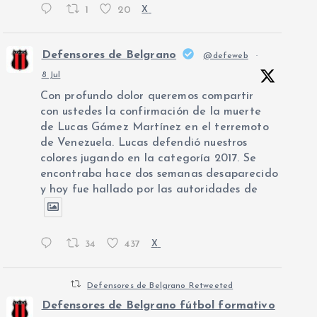
1
20
X
Defensores de Belgrano
@defeweb
·
8 Jul
Con profundo dolor queremos compartir
con ustedes la confirmación de la muerte
de Lucas Gámez Martínez en el terremoto
de Venezuela. Lucas defendió nuestros
colores jugando en la categoría 2017. Se
encontraba hace dos semanas desaparecido
y hoy fue hallado por las autoridades de
34
437
X
Defensores de Belgrano Retweeted
Defensores de Belgrano fútbol formativo