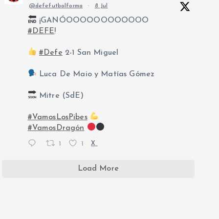
@defefutbolforma
·
8 Jul
¡GANÓOOOOOOOOOOOO
#DEFE
!
#Defe
2-1 San Miguel
Luca De Maio y Matías Gómez
Mitre (SdE)
#VamosLosPibes
#VamosDragón
1
1
X
Load More