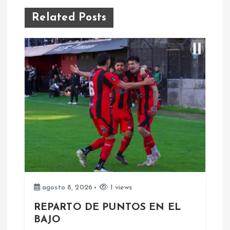
g
Related Posts
a
c
i
ó
n
d
e
agosto 8, 2026
1 views
e
REPARTO DE PUNTOS EN EL
BAJO