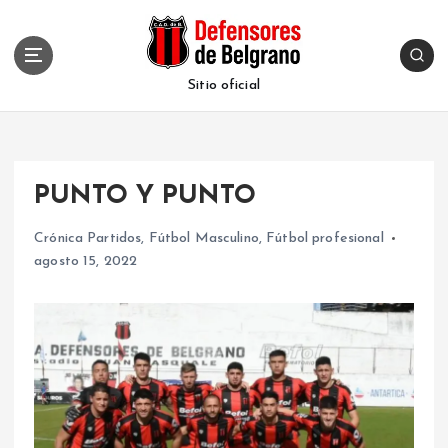
S
k
i
p
Sitio oficial
t
o
c
o
PUNTO Y PUNTO
n
t
Crónica Partidos
,
Fútbol Masculino
,
Fútbol profesional
e
agosto 15, 2022
n
t