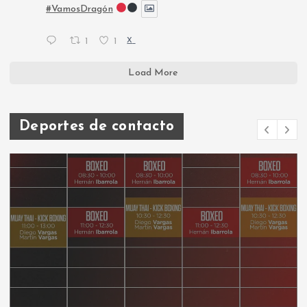
#VamosDragón
1
1
X
Load More
Deportes de contacto