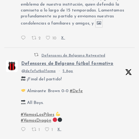
emblema de nuestra institución, quien defendió la
camiseta a lo largo de 15 temporadas. Lamentamos
profundamente su partida y enviamos nuestras
condolencias a familiares y amigos, y
2
10
X
Defensores de Belgrano Retweeted
Defensores de Belgrano fútbol formativo
@defefutbolforma
·
5 Ago
¡Final del partido!
Almirante Brown 0-0
#Defe
All Boys.
#VamosLosPibes
#VamosDragón
1
1
X