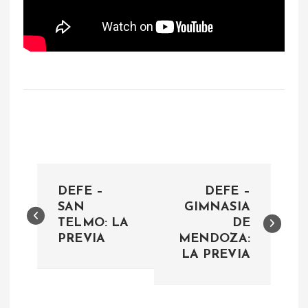
N
DEFE –
DEFE –
a
SAN
GIMNASIA
TELMO: LA
DE
PREVIA
MENDOZA:
v
LA PREVIA
e