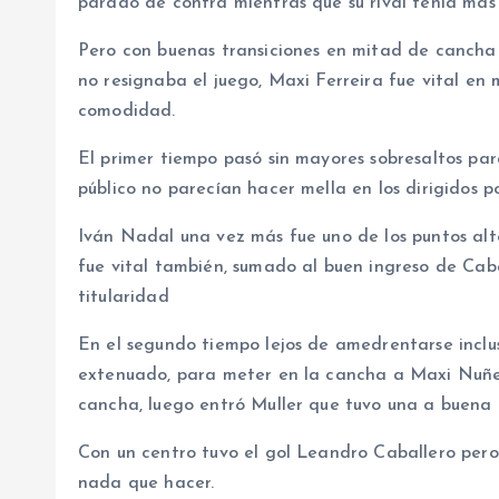
parado de contra mientras que su rival tenía más 
Pero con buenas transiciones en mitad de cancha
no resignaba el juego, Maxi Ferreira fue vital en
comodidad.
El primer tiempo pasó sin mayores sobresaltos pa
público no parecían hacer mella en los dirigidos 
Iván Nadal una vez más fue uno de los puntos al
fue vital también, sumado al buen ingreso de Caba
titularidad
En el segundo tiempo lejos de amedrentarse inclus
extenuado, para meter en la cancha a Maxi Nuñe
cancha, luego entró Muller que tuvo una a buena 
Con un centro tuvo el gol Leandro Caballero pero
nada que hacer.