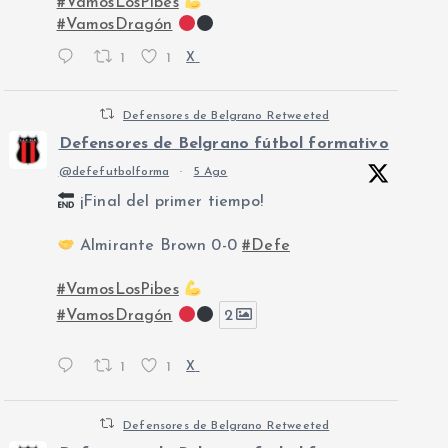
#VamosLosPibes
#VamosDragón
1
1
X
Defensores de Belgrano Retweeted
Defensores de Belgrano fútbol formativo
@defefutbolforma
·
5 Ago
¡Final del primer tiempo!
Almirante Brown 0-0
#Defe
#VamosLosPibes
#VamosDragón
2
1
1
X
Defensores de Belgrano Retweeted