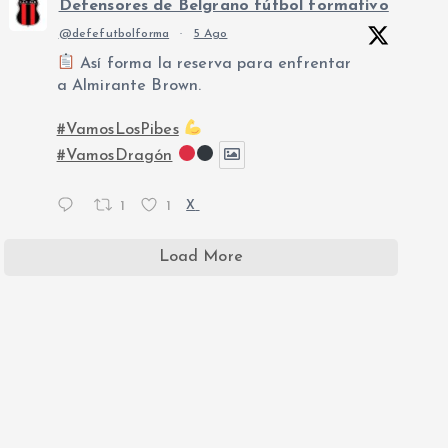
Defensores de Belgrano fútbol formativo
@defefutbolforma
·
5 Ago
Así forma la reserva para enfrentar
a Almirante Brown.
#VamosLosPibes
#VamosDragón
1
1
X
Load More