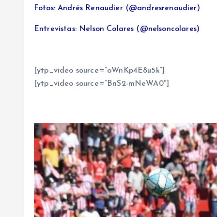
Fotos: Andrés Renaudier (@andresrenaudier)
Entrevistas: Nelson Colares (@nelsoncolares)
[ytp_video source=”oWnKp4E8u5k”]
[ytp_video source=”BnS2-mNeWA0″]