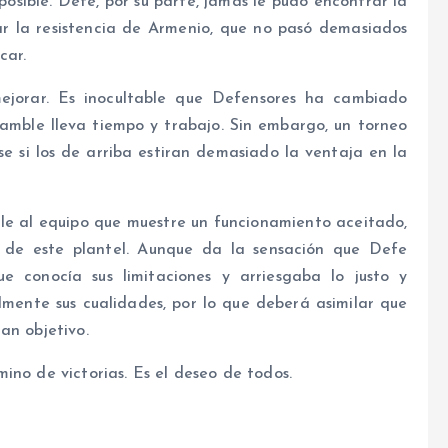
osible. Defe, por su parte, jamás le pudo encontrar la
ar la resistencia de Armenio, que no pasó demasiados
car.
jorar. Es inocultable que Defensores ha cambiado
amble lleva tiempo y trabajo. Sin embargo, un torneo
 si los de arriba estiran demasiado la ventaja en la
rle al equipo que muestre un funcionamiento aceitado,
 de este plantel. Aunque da la sensación que Defe
e conocía sus limitaciones y arriesgaba lo justo y
lmente sus cualidades, por lo que deberá asimilar que
an objetivo.
ino de victorias. Es el deseo de todos.