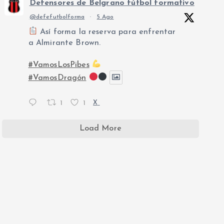
Defensores de Belgrano fútbol formativo
@defefutbolforma
·
5 Ago
Así forma la reserva para enfrentar
a Almirante Brown.
#VamosLosPibes
#VamosDragón
1
1
X
Load More