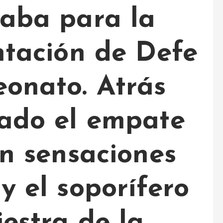
caba para la
ntación de Defe
eonato. Atrás
ado el empate
con sensaciones
y el soporífero