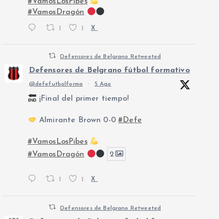
#VamosLosPibes
#VamosDragón
1
1
X
Defensores de Belgrano Retweeted
Defensores de Belgrano fútbol formativo
@defefutbolforma
·
5 Ago
¡Final del primer tiempo!
Almirante Brown 0-0
#Defe
#VamosLosPibes
#VamosDragón
2
1
1
X
Defensores de Belgrano Retweeted