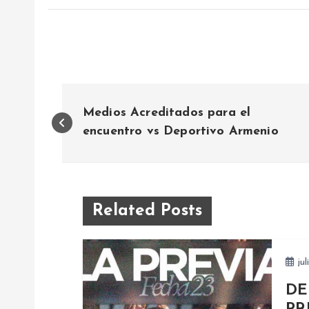
N
Medios Acreditados para el
a
encuentro vs Deportivo Armenio
v
e
Related Posts
g
jul
a
DE