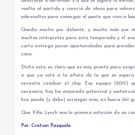
dedicarse a defender y a que se jugara lo menos p
vuelta al partido y careció de ideas para vulner
sobresaltos para conseguir el punto que vino a bus
Queda mucho por delante, y mucho más por me
muchos intérpretes para esta temporada y el ens
corto entrega pocas oportunidades para prenderse
cima.
Dicho esto, es claro que es muy pronto para exigi
o que ya esté a la altura de lo que se espera
necesita cambiar el chip. Ese equipo (2015) qu
necesario, hoy ha mejorado potencial y sustancia
hoy puede (y debe) arriesgar más, en busca del gr
Que Villa Lynch sea la primera estación de un cam
Por: Cristian Pasquale