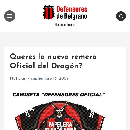
S
k
i
p
Sitio oficial
t
o
c
o
Queres la nueva remera
n
t
Oficial del Dragón?
e
n
Noticias
septiembre 13, 2009
t