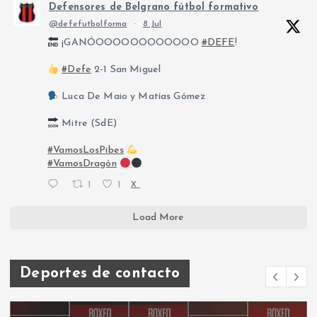
Defensores de Belgrano fútbol formativo
@defefutbolforma
·
8 Jul
¡GANÓOOOOOOOOOOOO
#DEFE
!
#Defe
2-1 San Miguel
Luca De Maio y Matías Gómez
Mitre (SdE)
#VamosLosPibes
#VamosDragón
1
1
X
Load More
Deportes de contacto