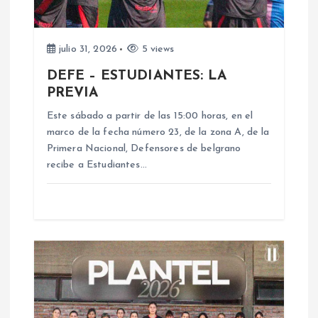
n
d
julio 31, 2026
5 views
DEFE – ESTUDIANTES: LA
e
PREVIA
e
Este sábado a partir de las 15:00 horas, en el
marco de la fecha número 23, de la zona A, de la
n
Primera Nacional, Defensores de belgrano
recibe a Estudiantes…
t
r
a
d