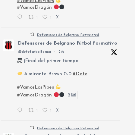
#VamosLosPibes
#VamosDragón
1
1
X
Defensores de Belgrano Retweeted
Defensores de Belgrano fútbol formativo
@defefutbolforma
·
21h
¡Final del primer tiempo!
Almirante Brown 0-0
#Defe
#VamosLosPibes
#VamosDragón
2
1
1
X
Defensores de Belgrano Retweeted