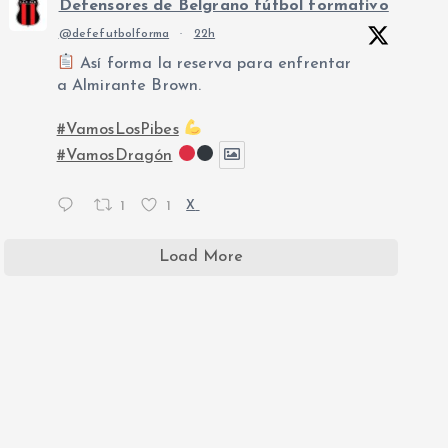
Defensores de Belgrano fútbol formativo
@defefutbolforma
·
22h
Así forma la reserva para enfrentar
a Almirante Brown.
#VamosLosPibes
#VamosDragón
1
1
X
Load More