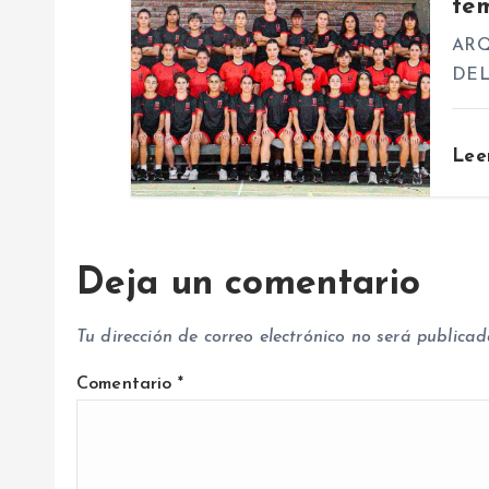
te
e
ARQ
n
DE
t
Lee
r
a
Deja un comentario
d
Tu dirección de correo electrónico no será publicad
a
Comentario
*
s