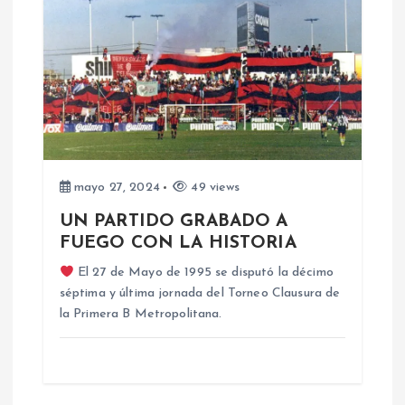
a
c
i
ó
n
mayo 27, 2024
49 views
d
UN PARTIDO GRABADO A
FUEGO CON LA HISTORIA
e
El 27 de Mayo de 1995 se disputó la décimo
séptima y última jornada del Torneo Clausura de
e
la Primera B Metropolitana.
n
t