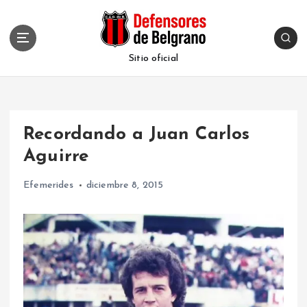
S
k
i
p
Sitio oficial
t
o
c
o
Recordando a Juan Carlos
n
t
Aguirre
e
n
Efemerides
diciembre 8, 2015
t