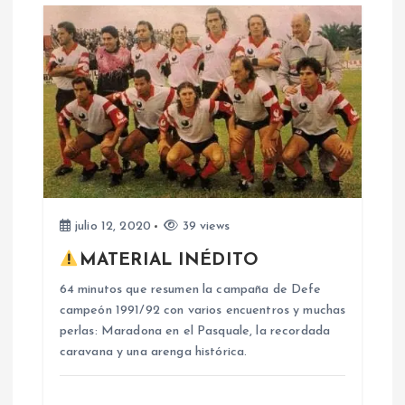
r
a
d
a
s
julio 12, 2020
39 views
MATERIAL INÉDITO
64 minutos que resumen la campaña de Defe
campeón 1991/92 con varios encuentros y muchas
perlas: Maradona en el Pasquale, la recordada
caravana y una arenga histórica.