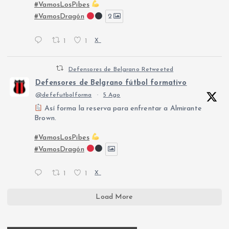
#VamosLosPibes
#VamosDragón
2
1
1
X
Defensores de Belgrano Retweeted
Defensores de Belgrano fútbol formativo
@defefutbolforma
·
5 Ago
Así forma la reserva para enfrentar a Almirante
Brown.
#VamosLosPibes
#VamosDragón
1
1
X
Load More