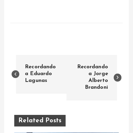
N
Recordando
Recordando
a
a Eduardo
a Jorge
Lagunas
Alberto
Brandoni
v
e
g
Related Posts