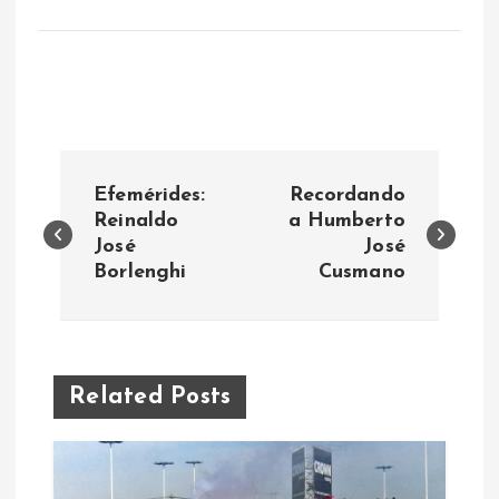
N
Efemérides:
Recordando
a
Reinaldo
a Humberto
José
José
Borlenghi
Cusmano
v
e
g
Related Posts
a