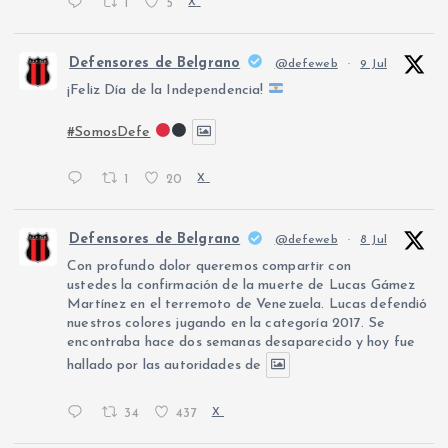
1
5
X
Defensores de Belgrano
@defeweb
·
9 Jul
¡Feliz Día de la Independencia!
#SomosDefe
1
20
X
Defensores de Belgrano
@defeweb
·
8 Jul
Con profundo dolor queremos compartir con
ustedes la confirmación de la muerte de Lucas Gámez
Martínez en el terremoto de Venezuela. Lucas defendió
nuestros colores jugando en la categoría 2017. Se
encontraba hace dos semanas desaparecido y hoy fue
hallado por las autoridades de
34
437
X