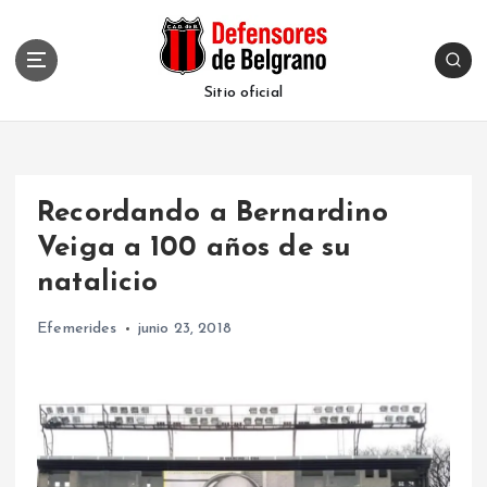
S
k
i
p
Sitio oficial
t
o
c
o
Recordando a Bernardino
n
t
Veiga a 100 años de su
e
natalicio
n
t
Efemerides
junio 23, 2018