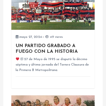
c
i
ó
n
mayo 27, 2024
49 views
d
UN PARTIDO GRABADO A
FUEGO CON LA HISTORIA
e
El 27 de Mayo de 1995 se disputó la décimo
séptima y última jornada del Torneo Clausura de
e
la Primera B Metropolitana.
n
t
r