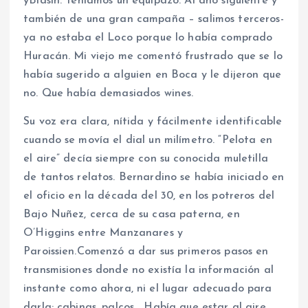
yBiasín. Teníamos un equipazo. Al año siguiente y
también de una gran campaña – salimos terceros-
ya no estaba el Loco porque lo había comprado
Huracán. Mi viejo me comentó frustrado que se lo
había sugerido a alguien en Boca y le dijeron que
no. Que había demasiados wines.
Su voz era clara, nítida y fácilmente identificable
cuando se movía el dial un milímetro. “Pelota en
el aire” decía siempre con su conocida muletilla
de tantos relatos. Bernardino se había iniciado en
el oficio en la década del 30, en los potreros del
Bajo Nuñez, cerca de su casa paterna, en
O’Higgins entre Manzanares y
Paroissien.Comenzó a dar sus primeros pasos en
transmisiones donde no existía la información al
instante como ahora, ni el lugar adecuado para
darla: cabinas, palcos… Había que estar al aire