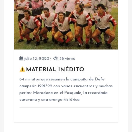
a
d
a
s
julio 12, 2020
38 views
MATERIAL INÉDITO
64 minutos que resumen la campaña de Defe
campeón 1991/92 con varios encuentros y muchas
perlas: Maradona en el Pasquale, la recordada
caravana y una arenga histórica.