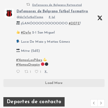
Defensores de Belgrano Retweeted
Defensores de Belgrano fútbol formativo
@defefutbolforma
·
8 Jul
¡GANÓOOOOOOOOOOOO
#DEFE
!
#Defe
2-1 San Miguel
Luca De Maio y Matías Gómez
Mitre (SdE)
#VamosLosPibes
#VamosDragón
1
1
X
Load More
Deportes de contacto