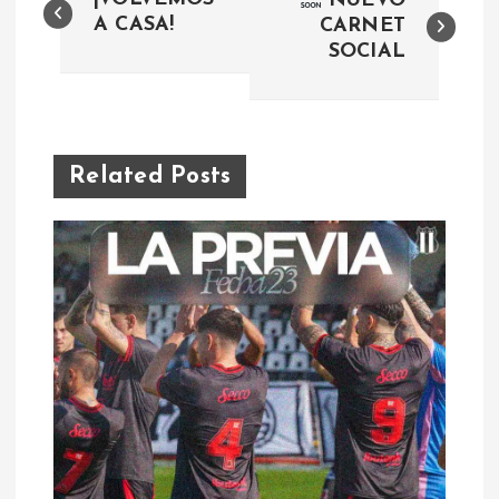
NUEVO
a
A CASA!
CARNET
SOCIAL
v
e
Related Posts
g
a
c
i
ó
n