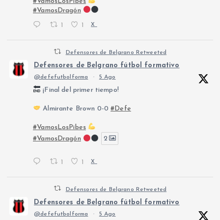
#VamosLosPibes
#VamosDragón
1
1
X
Defensores de Belgrano Retweeted
Defensores de Belgrano fútbol formativo
@defefutbolforma
·
5 Ago
¡Final del primer tiempo!
Almirante Brown 0-0
#Defe
#VamosLosPibes
#VamosDragón
2
1
1
X
Defensores de Belgrano Retweeted
Defensores de Belgrano fútbol formativo
@defefutbolforma
·
5 Ago