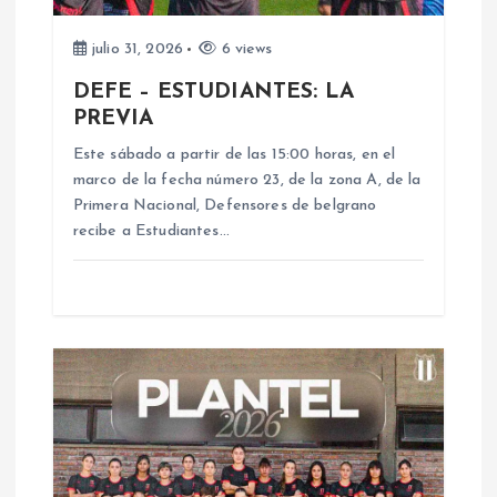
d
julio 31, 2026
6 views
e
DEFE – ESTUDIANTES: LA
PREVIA
e
Este sábado a partir de las 15:00 horas, en el
n
marco de la fecha número 23, de la zona A, de la
Primera Nacional, Defensores de belgrano
t
recibe a Estudiantes…
r
a
d
a