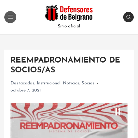
S
k
i
p
Sitio oficial
t
o
c
o
REEMPADRONAMIENTO DE
n
t
SOCIOS/AS
e
n
Destacadas
,
Institucional
,
Noticias
,
Socios
t
octubre 7, 2021