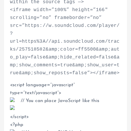
within the source tags —
>
<
iframe width=”100%” height=”166″
scrolling=”no” frameborder=”no”
src=”https://w.soundcloud.com/player/
?
url=https%3A//api.soundcloud.com/trac
ks/257518582&amp;color=ff5500&amp;aut
o_play=false&amp;hide_related=false&a
mp;show_comments=true&amp;show_user=t
rue&amp;show_reposts=false”
>
<
/iframe
>
<
script language=”javascript”
type=”text/javascript”
>
// You can place JavaScript like this
<
/script
>
<
?php