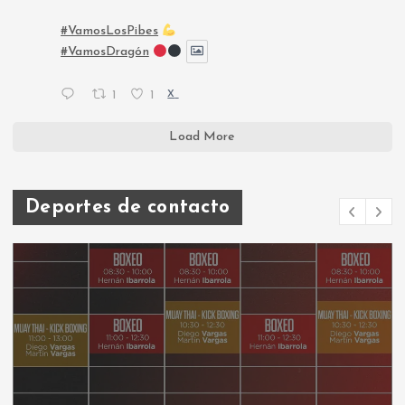
#VamosLosPibes
#VamosDragón
1
1
X
Load More
Deportes de contacto