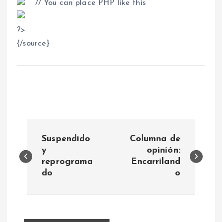
// You can place PHP like this
?
>
{/source}
N
Suspendido
Columna de
a
y
opinión:
reprograma
Encarriland
do
o
v
e