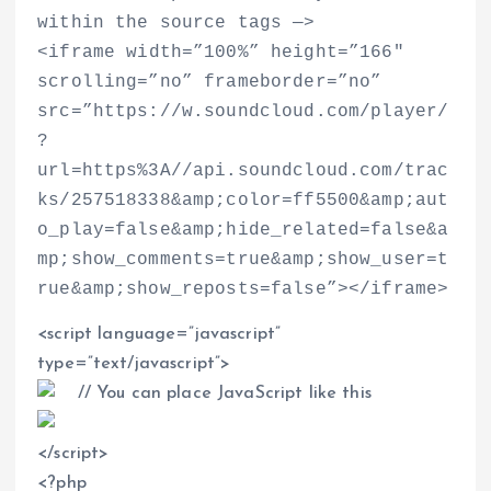
within the source tags —
>
<
iframe width=”100%” height=”166″
scrolling=”no” frameborder=”no”
src=”https://w.soundcloud.com/player/
?
url=https%3A//api.soundcloud.com/trac
ks/257518338&amp;color=ff5500&amp;aut
o_play=false&amp;hide_related=false&a
mp;show_comments=true&amp;show_user=t
rue&amp;show_reposts=false”
>
<
/iframe
>
<
script language=”javascript”
type=”text/javascript”
>
// You can place JavaScript like this
<
/script
>
<
?php