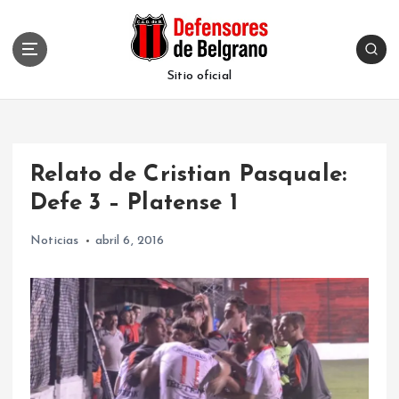
S
k
i
p
Sitio oficial
t
o
c
o
Relato de Cristian Pasquale:
n
t
Defe 3 – Platense 1
e
n
Noticias
abril 6, 2016
t