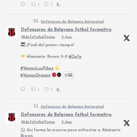
1
1
X
Defensores de Belgrano Retweeted
Defensores de Belgrano fútbol formativo
@defefutbolforma
·
5 Ago
¡Final del primer tiempo!
Almirante Brown 0-0
#Defe
#VamosLosPibes
#VamosDragón
2
1
1
X
Defensores de Belgrano Retweeted
Defensores de Belgrano fútbol formativo
@defefutbolforma
·
5 Ago
Así forma la reserva para enfrentar a Almirante
Brown.