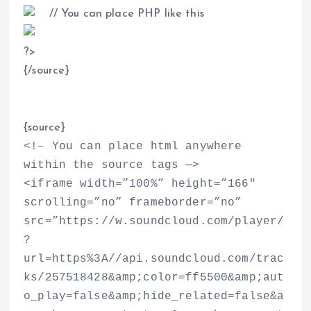
// You can place PHP like this
?
>
{/source}
{source}
<
!– You can place html anywhere
within the source tags —
>
<
iframe width=”100%” height=”166″
scrolling=”no” frameborder=”no”
src=”https://w.soundcloud.com/player/
?
url=https%3A//api.soundcloud.com/trac
ks/257518428&amp;color=ff5500&amp;aut
o_play=false&amp;hide_related=false&a