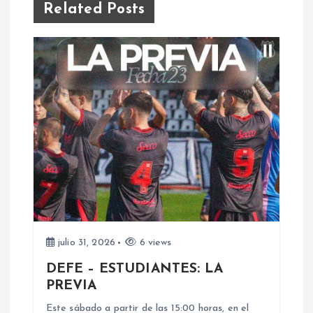
g
Related Posts
a
c
i
ó
n
d
e
julio 31, 2026
6 views
DEFE – ESTUDIANTES: LA
e
PREVIA
Este sábado a partir de las 15:00 horas, en el