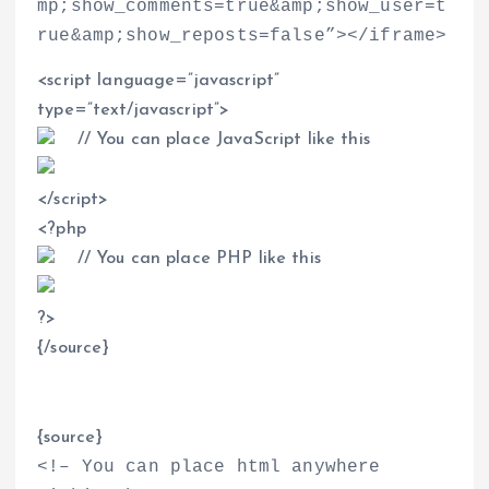
mp;show_comments=true&amp;show_user=t
rue&amp;show_reposts=false”
>
<
/iframe
>
<
script language=”javascript”
type=”text/javascript”
>
// You can place JavaScript like this
<
/script
>
<
?php
// You can place PHP like this
?
>
{/source}
{source}
<
!– You can place html anywhere