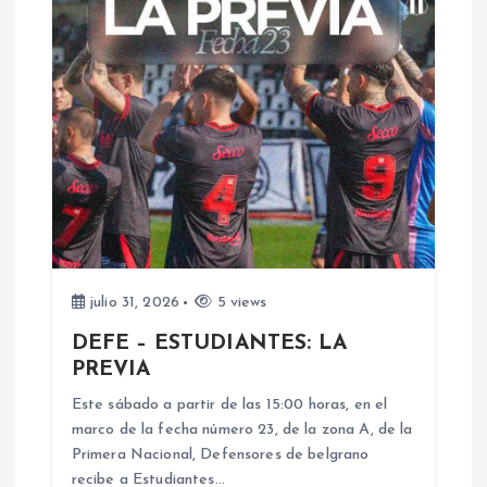
c
i
ó
n
d
e
julio 31, 2026
5 views
DEFE – ESTUDIANTES: LA
e
PREVIA
n
Este sábado a partir de las 15:00 horas, en el
marco de la fecha número 23, de la zona A, de la
Primera Nacional, Defensores de belgrano
t
recibe a Estudiantes…