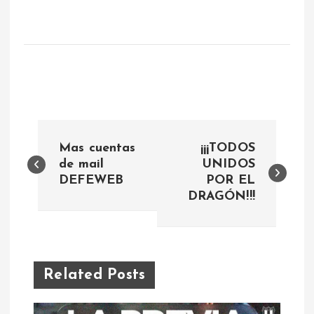
N
Mas cuentas
¡¡¡TODOS
a
de mail
UNIDOS
DEFEWEB
POR EL
DRAGÓN!!!
v
e
g
Related Posts
a