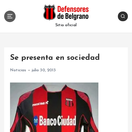
S
k
i
p
Sitio oficial
t
o
c
o
Se presenta en sociedad
n
t
Noticias
julio 30, 2013
e
n
t