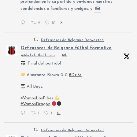
profundamente su partida y enviamos nuestras
condolencias a familiares y amigos, y
2
10
X
Defensores de Belgrano Retweeted
Defensores de Belgrano fútbol formativo
@defefutbolforma
·
18h
¡Final del partido!
Almirante Brown 0-0
#Defe
All Boys.
#VamosLosPibes
#VamosDragón
1
1
X
Defensores de Belgrano Retweeted