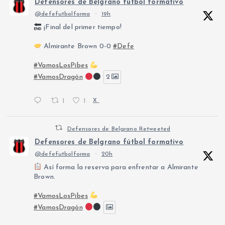
Defensores de Belgrano fútbol formativo
@defefutbolforma
·
19h
¡Final del primer tiempo!
Almirante Brown 0-0
#Defe
#VamosLosPibes
#VamosDragón
2
1
1
X
Defensores de Belgrano Retweeted
Defensores de Belgrano fútbol formativo
@defefutbolforma
·
20h
Así forma la reserva para enfrentar a Almirante
Brown.
#VamosLosPibes
#VamosDragón