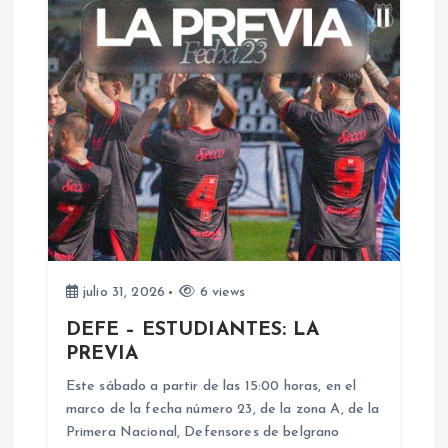
a
c
i
ó
n
d
e
julio 31, 2026
6 views
DEFE – ESTUDIANTES: LA
e
PREVIA
n
Este sábado a partir de las 15:00 horas, en el
marco de la fecha número 23, de la zona A, de la
Primera Nacional, Defensores de belgrano
t