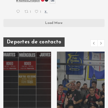
#VamosDragón
1
1
X
Load More
Deportes de contacto