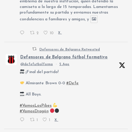
emblema de nuestra institución, quien defendió la
camiseta a lo largo de 15 temporadas. Lamentamos
profundamente su partida y enviamos nuestras
condolencias a familiares y amigos, y
2
10
X
Defensores de Belgrano Retweeted
Defensores de Belgrano fútbol formativo
@defefutbolforma
·
5 Ago
¡Final del partido!
Almirante Brown 0-0
#Defe
All Boys.
#VamosLosPibes
#VamosDragón
1
1
X