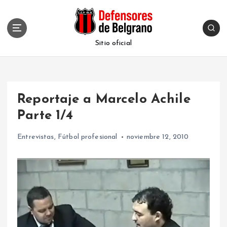
S
k
i
p
Sitio oficial
t
o
c
o
Reportaje a Marcelo Achile
n
t
Parte 1/4
e
n
Entrevistas
,
Fútbol profesional
noviembre 12, 2010
t