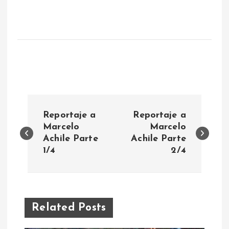
N
Reportaje a
Reportaje a
a
Marcelo
Marcelo
Achile Parte
Achile Parte
1/4
2/4
v
e
g
Related Posts