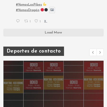
#VamosLosPibes
#VamosDragón
1
1
X
Load More
Deportes de contacto