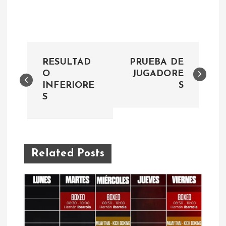
N
RESULTAD
PRUEBA DE
a
O
JUGADORE
INFERIORE
S
S
v
e
g
Related Posts
a
c