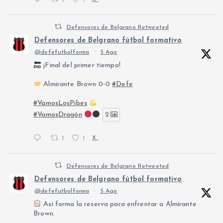
1
1
Defensores de Belgrano Retweeted
Defensores de Belgrano fútbol formativo
@defefutbolforma
·
5 Ago
¡Final del primer tiempo!
Almirante Brown 0-0
#Defe
#VamosLosPibes
#VamosDragón
2
1
1
X
Defensores de Belgrano Retweeted
Defensores de Belgrano fútbol formativo
@defefutbolforma
·
5 Ago
Así forma la reserva para enfrentar a Almirante
Brown.