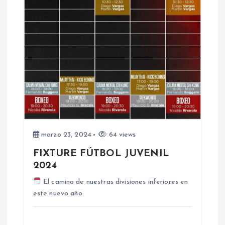
i
ó
n
d
e
e
marzo 23, 2024
64 views
n
FIXTURE FÚTBOL JUVENIL
2024
t
El camino de nuestras divisiones inferiores en
r
este nuevo año.
a