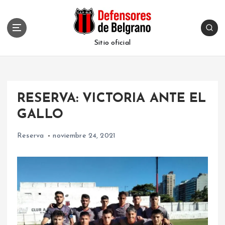
S
k
i
p
Sitio oficial
t
o
c
o
RESERVA: VICTORIA ANTE EL
n
t
GALLO
e
n
Reserva
noviembre 24, 2021
t