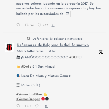
nuestros colores jugando en la categoría 2017. Se
encontraba hace dos semanas desaparecido y hoy fue
hallado por las autoridades de
34
437
X
Defensores de Belgrano Retweeted
Defensores de Belgrano fútbol formativo
@defefutbolforma
·
8 Jul
¡GANÓOOOOOOOOOOOO
#DEFE
!
#Defe
2-1 San Miguel
Luca De Maio y Matías Gómez
Mitre (SdE)
#VamosLosPibes
#VamosDragón
1
1
X