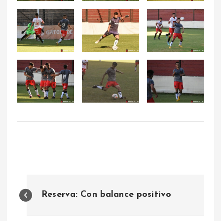
N
Reserva: Con balance positivo
a