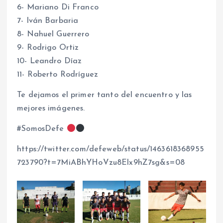
6- Mariano Di Franco
7- Iván Barbaria
8- Nahuel Guerrero
9- Rodrigo Ortiz
10- Leandro Díaz
11- Roberto Rodríguez
Te dejamos el primer tanto del encuentro y las
mejores imágenes.
#SomosDefe
https://twitter.com/defeweb/status/1463618368955
723790?t=7MiABhYHoVzu8Elx9hZ7sg&s=08