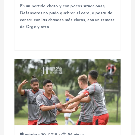
e
En un partido chato y con pocas situaciones,
Defensores no pudo quebrar el cero, a pesar de
e
contar con las chances más claras, con un remate
de Orge y otro…
n
t
r
a
d
a
s
octubre 30, 2019
56 views