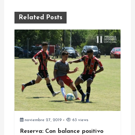
v
Related Posts
e
g
a
c
i
ó
n
noviembre 27, 2019
63 views
d
Reserva: Con balance positivo