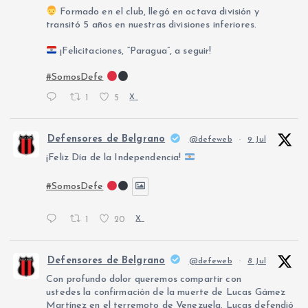
Formado en el club, llegó en octava división y
transitó 5 años en nuestras divisiones inferiores.
¡Felicitaciones, “Paragua”, a seguir!
#SomosDefe
1
5
X
Defensores de Belgrano
@defeweb
·
9 Jul
¡Feliz Día de la Independencia!
#SomosDefe
1
20
X
Defensores de Belgrano
@defeweb
·
8 Jul
Con profundo dolor queremos compartir con
ustedes la confirmación de la muerte de Lucas Gámez
Martínez en el terremoto de Venezuela. Lucas defendió