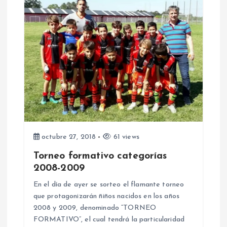
c
i
ó
n
d
e
octubre 27, 2018
61 views
e
Torneo formativo categorías
2008-2009
n
En el día de ayer se sorteo el flamante torneo
que protagonizarán ñiños nacidos en los años
t
2008 y 2009, denominado “TORNEO
FORMATIVO”, el cual tendrá la particularidad