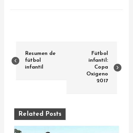
N
Resumen de
Fútbol
a
fútbol
infantil:
infantil
Copa
Oxígeno
v
2017
e
g
Related Posts
a