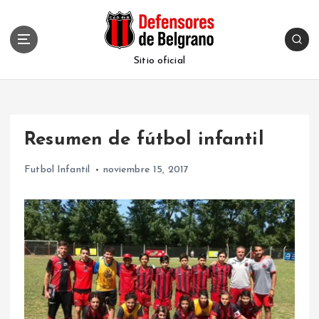
S
k
i
p
Sitio oficial
t
o
c
o
Resumen de fútbol infantil
n
t
Futbol Infantil
noviembre 15, 2017
e
n
t