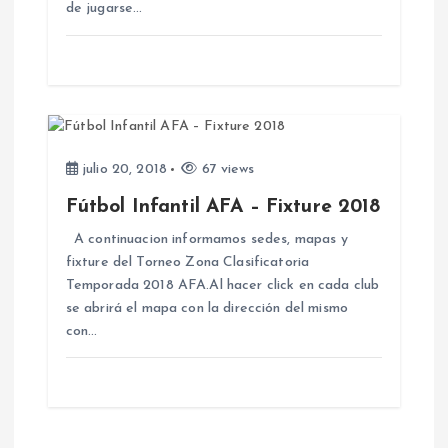
r
de jugarse…
a
d
a
julio 20, 2018
67 views
s
Fútbol Infantil AFA – Fixture 2018
A continuacion informamos sedes, mapas y
fixture del Torneo Zona Clasificatoria
Temporada 2018 AFA.Al hacer click en cada club
se abrirá el mapa con la dirección del mismo
con…