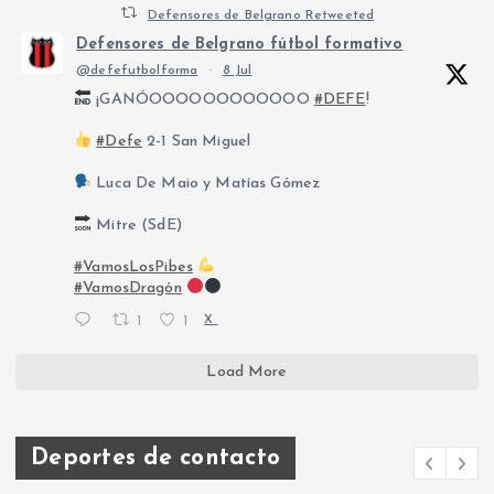
Defensores de Belgrano Retweeted
Defensores de Belgrano fútbol formativo
@defefutbolforma
·
8 Jul
¡GANÓOOOOOOOOOOOO
#DEFE
!
#Defe
2-1 San Miguel
Luca De Maio y Matías Gómez
Mitre (SdE)
#VamosLosPibes
#VamosDragón
1
1
X
Load More
Deportes de contacto