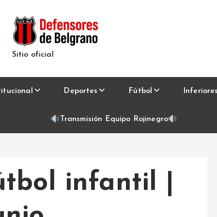
Sitio oficial
titucional
Deportes
Fútbol
Inferiore
Transmisión Equipo Rojinegro
bol infantil |
unio