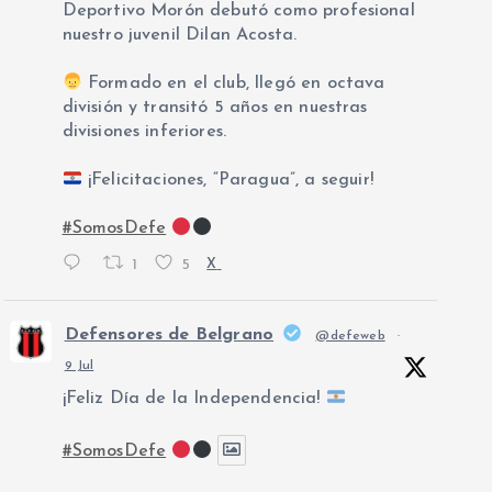
Deportivo Morón debutó como profesional
nuestro juvenil Dilan Acosta.
Formado en el club, llegó en octava
división y transitó 5 años en nuestras
divisiones inferiores.
¡Felicitaciones, “Paragua”, a seguir!
#SomosDefe
1
5
X
Defensores de Belgrano
@defeweb
·
9 Jul
¡Feliz Día de la Independencia!
#SomosDefe