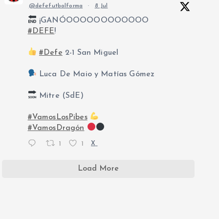
@defefutbolforma
·
8 Jul
¡GANÓOOOOOOOOOOOO
#DEFE
!
#Defe
2-1 San Miguel
Luca De Maio y Matías Gómez
Mitre (SdE)
#VamosLosPibes
#VamosDragón
1
1
X
Load More