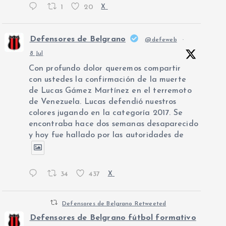
1
20
X
Defensores de Belgrano
@defeweb
·
8 Jul
Con profundo dolor queremos compartir
con ustedes la confirmación de la muerte
de Lucas Gámez Martínez en el terremoto
de Venezuela. Lucas defendió nuestros
colores jugando en la categoría 2017. Se
encontraba hace dos semanas desaparecido
y hoy fue hallado por las autoridades de
34
437
X
Defensores de Belgrano Retweeted
Defensores de Belgrano fútbol formativo