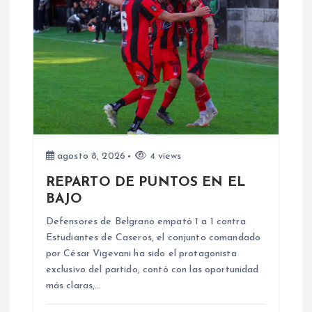
c
i
ó
n
d
agosto 8, 2026
4 views
e
REPARTO DE PUNTOS EN EL
BAJO
e
Defensores de Belgrano empató 1 a 1 contra
n
Estudiantes de Caseros, el conjunto comandado
por César Vigevani ha sido el protagonista
exclusivo del partido, contó con las oportunidad
t
más claras,…