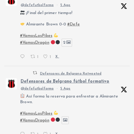
@defefutbolforma
·
5 Ago
¡Final del primer tiempo!
Almirante Brown 0-0
#Defe
#VamosLosPibes
#VamosDragón
2
1
1
X
Defensores de Belgrano Retweeted
Defensores de Belgrano fútbol formativo
@defefutbolforma
·
5 Ago
Así forma la reserva para enfrentar a Almirante
Brown.
#VamosLosPibes
#VamosDragón