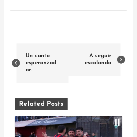
N
Un canto
A seguir
a
esperanzad
escalando
or.
v
e
Related Posts
g
a