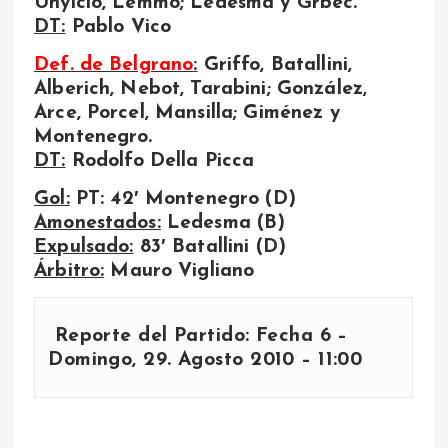
Unyicio, Lemmo; Ledesma y Grbec.
DT:
Pablo Vico
Def. de Belgrano
:
Griffo, Batallini,
Alberich, Nebot, Tarabini; González,
Arce, Porcel, Mansilla; Giménez y
Montenegro.
DT:
Rodolfo Della Picca
Gol:
PT: 42′ Montenegro (D)
Amonestados:
Ledesma (B)
Expulsado:
83′ Batallini (D)
Árbitro:
Mauro Vigliano
Reporte del Partido: Fecha 6 –
Domingo, 29. Agosto 2010 – 11:00