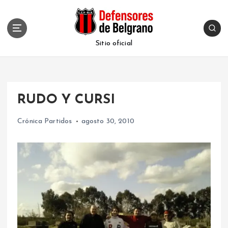
S
k
i
p
Sitio oficial
t
o
c
o
RUDO Y CURSI
n
t
Crónica Partidos
agosto 30, 2010
e
n
t