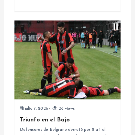
r
a
d
a
s
julio 7, 2026
26 views
Triunfo en el Bajo
Defensores de Belgrano derrotó por 2 a 1 al