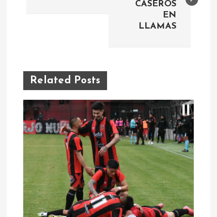
CASEROS
v
EN
LLAMAS
e
g
a
Related Posts
c
i
ó
n
d