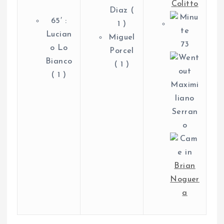
Colitto
Diaz (
65′ :
1 )
Lucian
Miguel
73
o Lo
Porcel
Bianco
( 1 )
( 1 )
Maximi
liano
Serran
o
Brian
Noguer
a