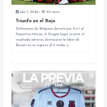
e
e
julio 7, 2026
20 views
Triunfo en el Bajo
n
Defensores de Belgrano derrotó por 2 a 1 al
Deportivo Morón, el Dragón logró revertir el
t
resultado adverso, destacaron la labor de
Borsoti en su regreso al 11 titular y…
r
a
d
a
s