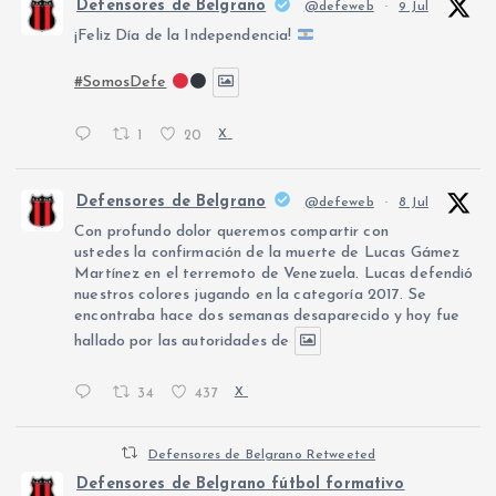
Defensores de Belgrano
@defeweb
·
9 Jul
¡Feliz Día de la Independencia!
#SomosDefe
1
20
X
Defensores de Belgrano
@defeweb
·
8 Jul
Con profundo dolor queremos compartir con
ustedes la confirmación de la muerte de Lucas Gámez
Martínez en el terremoto de Venezuela. Lucas defendió
nuestros colores jugando en la categoría 2017. Se
encontraba hace dos semanas desaparecido y hoy fue
hallado por las autoridades de
34
437
X
Defensores de Belgrano Retweeted
Defensores de Belgrano fútbol formativo