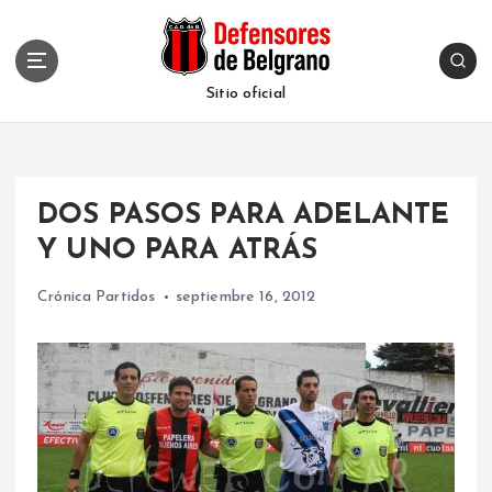
S
k
i
p
Sitio oficial
t
o
c
o
DOS PASOS PARA ADELANTE
n
t
Y UNO PARA ATRÁS
e
n
Crónica Partidos
septiembre 16, 2012
t