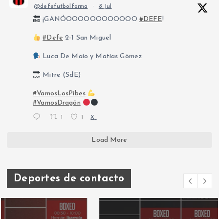
@defefutbolforma
·
8 Jul
¡GANÓOOOOOOOOOOOO
#DEFE
!
#Defe
2-1 San Miguel
Luca De Maio y Matías Gómez
Mitre (SdE)
#VamosLosPibes
#VamosDragón
1
1
X
Load More
Deportes de contacto