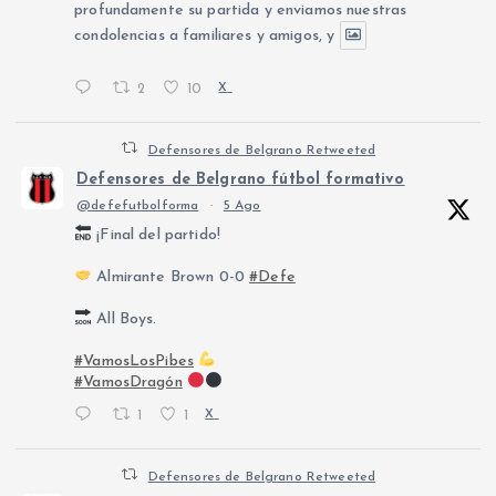
profundamente su partida y enviamos nuestras
condolencias a familiares y amigos, y
2
10
X
Defensores de Belgrano Retweeted
Defensores de Belgrano fútbol formativo
@defefutbolforma
·
5 Ago
¡Final del partido!
Almirante Brown 0-0
#Defe
All Boys.
#VamosLosPibes
#VamosDragón
1
1
X
Defensores de Belgrano Retweeted