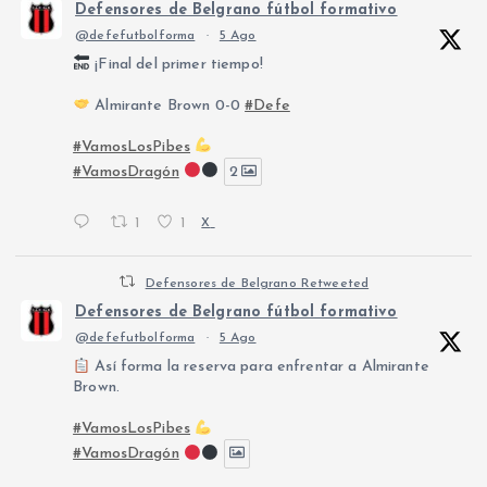
Defensores de Belgrano fútbol formativo
@defefutbolforma
·
5 Ago
¡Final del primer tiempo!
Almirante Brown 0-0
#Defe
#VamosLosPibes
#VamosDragón
2
1
1
X
Defensores de Belgrano Retweeted
Defensores de Belgrano fútbol formativo
@defefutbolforma
·
5 Ago
Así forma la reserva para enfrentar a Almirante
Brown.
#VamosLosPibes
#VamosDragón