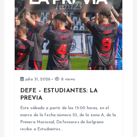
c
i
ó
n
d
julio 31, 2026
8 views
e
DEFE – ESTUDIANTES: LA
PREVIA
e
Este sábado a partir de las 15:00 horas, en el
n
marco de la fecha número 23, de la zona A, de la
Primera Nacional, Defensores de belgrano
recibe a Estudiantes…
t