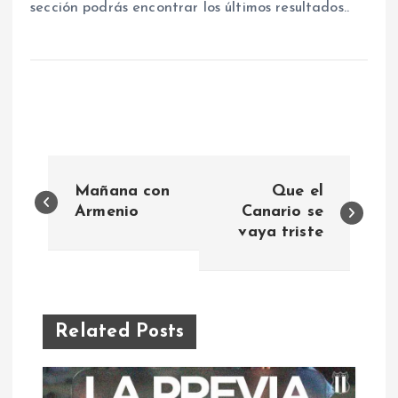
sección podrás encontrar los últimos resultados..
N
Mañana con
Que el
a
Armenio
Canario se
vaya triste
v
e
Related Posts
g
a