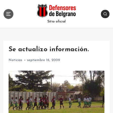
S
k
i
p
Sitio oficial
t
o
c
o
Se actualizo información.
n
t
Noticias
septiembre 16, 2009
e
n
t