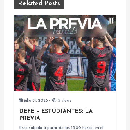
g
Related Posts
a
c
i
ó
n
d
e
julio 31, 2026
5 views
DEFE – ESTUDIANTES: LA
e
PREVIA
Este sábado a partir de las 15:00 horas, en el