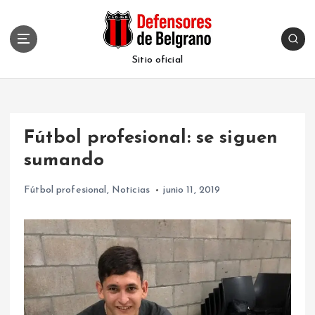
S
k
i
p
Sitio oficial
t
o
c
o
Fútbol profesional: se siguen
n
t
sumando
e
n
Fútbol profesional
,
Noticias
junio 11, 2019
t