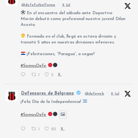
@defefutbolforma
·
9 Jul
En el encuentro del sábado ante Deportivo
Morón debutó como profesional nuestro juvenil Dilan
Acosta.
Formado en el club, llegó en octava división y
transitó 5 años en nuestras divisiones inferiores.
¡Felicitaciones, “Paragua”, a seguir!
#SomosDefe
1
5
X
Defensores de Belgrano
@defeweb
·
9 Jul
¡Feliz Día de la Independencia!
#SomosDefe
1
20
X