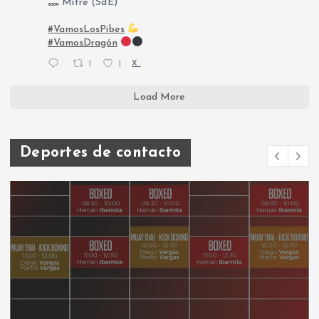
Mitre (SdE)
#VamosLosPibes
#VamosDragón
1
1
X
Load More
Deportes de contacto