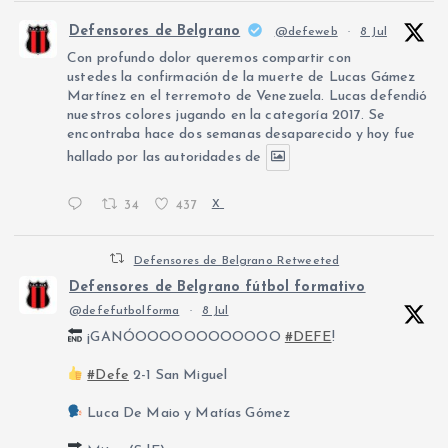
Defensores de Belgrano
@defeweb
·
8 Jul
Con profundo dolor queremos compartir con
ustedes la confirmación de la muerte de Lucas Gámez
Martínez en el terremoto de Venezuela. Lucas defendió
nuestros colores jugando en la categoría 2017. Se
encontraba hace dos semanas desaparecido y hoy fue
hallado por las autoridades de
34
437
X
Defensores de Belgrano Retweeted
Defensores de Belgrano fútbol formativo
@defefutbolforma
·
8 Jul
¡GANÓOOOOOOOOOOOO
#DEFE
!
#Defe
2-1 San Miguel
Luca De Maio y Matías Gómez