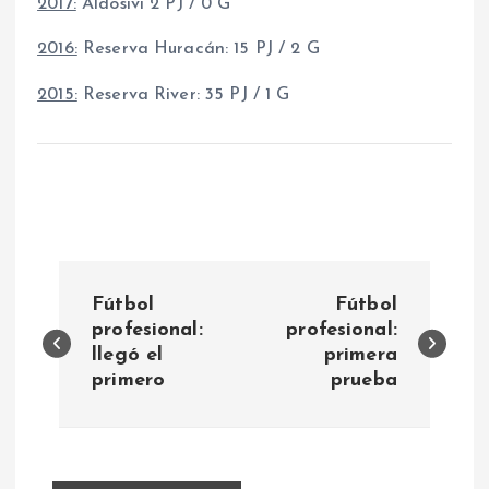
2017:
Aldosivi 2 PJ / 0 G
2016:
Reserva Huracán: 15 PJ / 2 G
2015:
Reserva River: 35 PJ / 1 G
N
Fútbol
Fútbol
a
profesional:
profesional:
llegó el
primera
primero
prueba
v
e